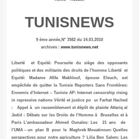
TUNISNEWS
9 ème année,
N° 3582 du 14.03.2010
archives :
www.tunisnews.net
Liberté et Equité: Poursuite du siège des opposa
politiques et des militants des droits de l’homme
Liberté
Equité: Madame Afifa Makhlouf, épouse Eleuch, 
empêchée de quitter la Tunisie
Reporters Sans Frontièr
Ennemis d’Internet – Tunisie
AP: Internet censorship ris
in repressive nations
Vérité et justice po ur Farhat Hac
: Appel à un rassemblement et dépôt de plainte
Attari
Jedid : Débats sur les Droits de l’Homme à Bruxelles e
Paris
L’ambassadeur Ahmed Ounaïes: Les 21 ans
l’UMA – un plan B pour le Maghreb
Mouatinoun: Quel
perspectives pour notre agriculture ?
Lilia Ben Salem: 