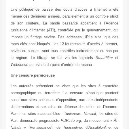
Une politique de baisse des coûts d’accès à Internet a 
menée ces dernières années, parallèlement à un contrôle st
de son contenu. La bande passante appartient à l’Age
tunisienne d’Internet (ATI), contrôlée par le gouvernement,
impose un filtrage sévère. Des adresses URLs ainsi que 
mots clés sont bloqués. Les 12 fournisseurs d’accès à Inter
privés ou publics, sont tous contrôlés indirectement ou non
le régime. Le filtrage se fait via les logiciels
Smartfilter
Websense
au niveau du point d’entrée du réseau.
Une censure pernicieuse
Les autorités prétendent ne viser que les sites à caract
pornographique ou terroriste. La censure s’applique pourt
aussi aux sites politiques d’opposition, aux sites indépend
d’informations et aux sites de défense des droits de l’ho
Parmi les sites inaccessibles :
Tunisnews
,
Nawaat
, les site
Parti démocrate progressiste
PDPinfo.org
, du mouvement 
Nahda
» (Renaissance), de
Tunisonline
, d’
Assabilonline
,