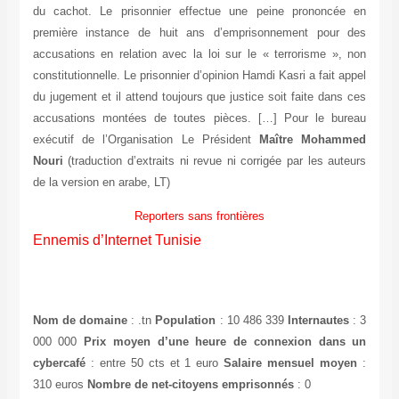
du cachot. Le prisonnier effectue une peine prononcée
première instance de huit ans d’emprisonnement pour 
accusations en relation avec la loi sur le « terrorisme »,
constitutionnelle. Le prisonnier d’opinion Hamdi Kasri a fait a
du jugement et il attend toujours que justice soit faite dans
accusations montées de toutes pièces. […] Pour le bur
exécutif de l’Organisation Le Président
Maître Moham
Nouri
(traduction d’extraits ni revue ni corrigée par les aut
de la version en arabe, LT)
Reporters sans frontières
Ennemis d’Internet Tunisie
Nom de domaine
: .tn
Population
: 10 486 339
Internautes
000 000
Prix moyen d’une heure de connexion dans
cybercafé
: entre 50 cts et 1 euro
Salaire mensuel moy
310 euros
Nombre de net-citoyens emprisonnés
: 0