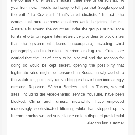
the company offer search results there free of censorship
year from now, I would be happy to tell you that Google op
the path,” Le Coz said. “That’s a bit idealistic.” In fact,
worries that more democratic nations would be joining the l
Australia is among the countries under the group’s surveill
for its efforts to require Internet service providers to block s
that the government deems inappropriate, including ch
pornography and instructions in crime or drug use. Critics
worried that the list of sites to be blocked and the reasons
doing so would be kept secret, opening the possibility t
legitimate sites might be censored. In Russia, newly adde
the watch list, politically active bloggers have been increasi
arrested, Reporters Without Borders said. In Turkey, seve
sites, including the video-sharing service YouTube, have 
blocked.
China and Tunisia,
meanwhile, have emplo
increasingly sophisticated filtering, while Iran stepped up
Internet crackdown and surveillance amid a disputed presiden
election last sum