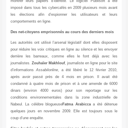
montrer leurs papiers d’identité. Le logiciel Publisoft a
imposé dans tous les cybercafés en 2009 plusieurs mois av
les élections afin d’espionner les utilisateurs et le
comportements en ligne.
Des net-citoyens emprisonnés au cours des derniers moi
Les autorités ont utilisé l’arsenal législatif dont elles dispo
pour réduire les voix critiques en ligne au silence et les env
derrière les barreaux, comme elles le font déjà avec 
journalistes.
Zouhaïer Makhlouf
, journaliste en ligne pour le 
d’informations
Assabilonline
, a été libéré le 12 février 2
après avoir passé près de 4 mois en prison. Il avait 
condamné à quatre mois de prison et à une amende de 6
dinars (environ 4000 euros) pour son reportage sur 
conditions environnementales dans la zone industrielle
Nabeul. La célèbre blogueuse
Fatma Arabicca
a été déte
quelques jours en novembre 2009. Elle est toujours sous
coup d’une enquête.