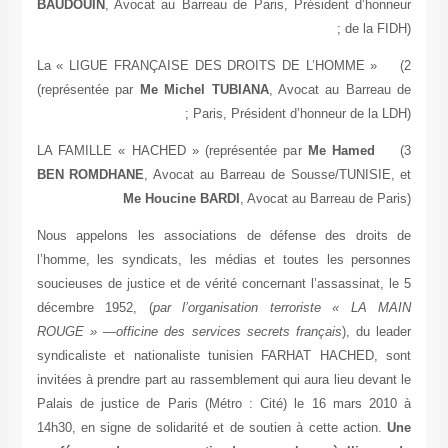
BAUDOUIN
, Avocat au Barreau de Paris, Président d’honn
de la FID
La « LIGUE FRANÇAISE DES DROITS DE L’HOMME »
(représentée par
Me Michel TUBIANA
, Avocat au Barreau
Paris, Président d’honneur de la LD
LA FAMILLE « HACHED » (représentée par
Me Hamed
BEN ROMDHANE
, Avocat au Barreau de Sousse/TUNISIE,
Me Houcine BARDI
, Avocat au Barreau de Pa
Nous appelons les associations de défense des droits
l’homme, les syndicats, les médias et toutes les person
soucieuses de justice et de vérité concernant l’assassinat, 
décembre 1952, (
par l’organisation terroriste « LA M
ROUGE » —officine des services secrets français
), du le
syndicaliste et nationaliste tunisien FARHAT HACHED, s
invitées à prendre part au rassemblement qui aura lieu devan
Palais de justice de Paris (Métro : Cité) le 16 mars 201
14h30, en signe de solidarité et de soutien à cette action.