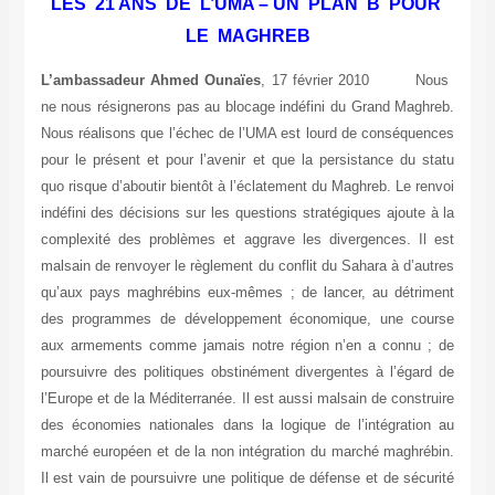
LES 21 ANS DE L’UMA – UN PLAN B POU
LE MAGHREB
L’ambassadeur Ahmed Ounaïes
, 17 février 2010 No
ne nous résignerons pas au blocage indéfini du Grand Magh
Nous réalisons que l’échec de l’UMA est lourd de conséque
pour le présent et pour l’avenir et que la persistance du s
quo risque d’aboutir bientôt à l’éclatement du Maghreb. Le re
indéfini des décisions sur les questions stratégiques ajoute 
complexité des problèmes et aggrave les divergences. Il 
malsain de renvoyer le règlement du conflit du Sahara à d’au
qu’aux pays maghrébins eux-mêmes ; de lancer, au détrim
des programmes de développement économique, une cou
aux armements comme jamais notre région n’en a connu ;
poursuivre des politiques obstinément divergentes à l’égar
l’Europe et de la Méditerranée. Il est aussi malsain de constr
des économies nationales dans la logique de l’intégration
marché européen et de la non intégration du marché maghré
Il est vain de poursuivre une politique de défense et de sécu