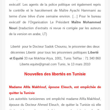
exécutif. Les agents de la police politique ont également re
le contrôle et le harcèlement de Maître Ayachi Hammami
terme d’une trêve d’une semaine environ. […] Pour le bur
exécutif de l’Organisation Le Président
Maître Moham
Nouri
(traduction d’extraits ni revue ni corrigée par les aut
de la version en arabe, LT)
Liberté pour le Docteur Sadok Chourou, le prisonnier des d
décennies Liberté pour tous les prisonniers politiques
Liber
et Equité
33 rue Mokhtar Atya, 1001, Tunis Tel/fax : 71 340 
Liberte.equite@gmail.com Tunis, le 13 mars 2010
Nouvelles des libertés en Tunisie
Madame Afifa Makhlouf, épouse Eleuch, est empêchée
quitter la Tunisie
Les autorités tunisiennes ont empêché madame Afifa Makhlo
épouse du Docteur Ahmed Eleuch, de quitter la Tunisie où 