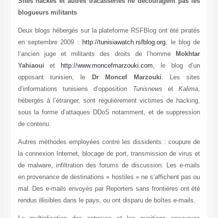
Sites hackés et autres tracasseries ne découragent pas 
blogueurs militants
Deux blogs hébergés sur la plateforme RSFBlog ont été pir
en septembre 2009 :
http://tunisiawatch.rsfblog.org
, le blo
l’ancien juge et militants des droits de l’homme
Mokh
Yahiaoui
et
http://www.moncefmarzouki.com
, le blog d
opposant tunisien, le
Dr Moncef Marzouki
. Les si
d’informations tunisiens d’opposition
Tunisnews
et
Kal
hébergés à l’étranger, sont régulièrement victimes de hack
sous la forme d’attaques DDoS notamment, et de suppress
de contenu.
Autres méthodes employées contre les dissidents : coupure
la connexion Internet, blocage de port, transmission de viru
de malware, infiltration des forums de discussion. Les e-m
en provenance de destinations « hostiles » ne s’affichent pa
mal. Des e-mails envoyés par Reporters sans frontières ont
rendus illisibles dans le pays, ou ont disparu de boîtes e-mail