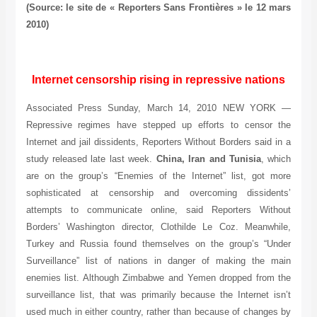
(Source: le site de « Reporters Sans Frontières » le 12 m
2010)
Internet censorship rising in repressive natio
Associated Press Sunday, March 14, 2010 NEW YOR
Repressive regimes have stepped up efforts to censor 
Internet and jail dissidents, Reporters Without Borders said 
study released late last week.
China, Iran and Tunisia
, w
are on the group’s “Enemies of the Internet” list, got m
sophisticated at censorship and overcoming dissiden
attempts to communicate online, said Reporters With
Borders’ Washington director, Clothilde Le Coz. Meanwhi
Turkey and Russia found themselves on the group’s “Un
Surveillance” list of nations in danger of making the m
enemies list. Although Zimbabwe and Yemen dropped from 
surveillance list, that was primarily because the Internet i
used much in either country, rather than because of change