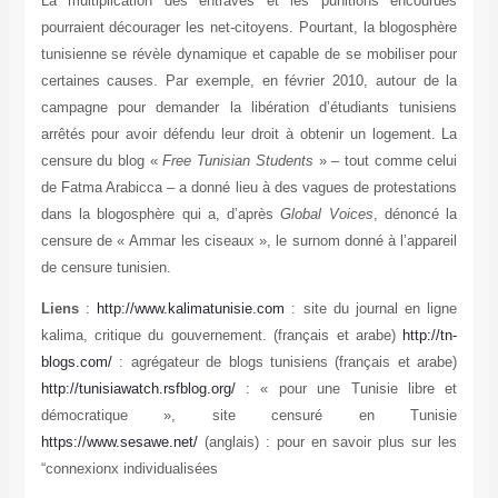
La multiplication des entraves et les punitions encour
pourraient décourager les net-citoyens. Pourtant, la blogosp
tunisienne se révèle dynamique et capable de se mobiliser 
certaines causes. Par exemple, en février 2010, autour de
campagne pour demander la libération d’étudiants tunisi
arrêtés pour avoir défendu leur droit à obtenir un logement
censure du blog «
Free Tunisian Students
» – tout comme ce
de Fatma Arabicca – a donné lieu à des vagues de protestat
dans la blogosphère qui a, d’après
Global Voices
, dénoncé
censure de « Ammar les ciseaux », le surnom donné à l’appa
de censure tunisien.
Liens
:
http://www.kalimatunisie.com
: site du journal en l
kalima, critique du gouvernement. (français et arabe)
http:/
blogs.com/
: agrégateur de blogs tunisiens (français et ar
http://tunisiawatch.rsfblog.org/
: « pour une Tunisie libre
démocratique », site censuré en Tunis
https://www.sesawe.net/
(anglais) : pour en savoir plus sur
“connexionx individualisées