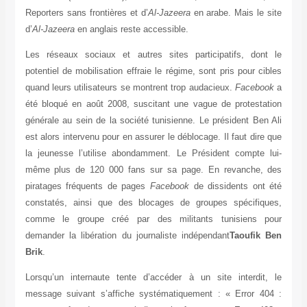
Reporters sans frontières et d’
Al-Jazeera
en arabe. Mais le 
d’
Al-Jazeera
en anglais reste accessible.
Les réseaux sociaux et autres sites participatifs, dont
potentiel de mobilisation effraie le régime, sont pris pour ci
quand leurs utilisateurs se montrent trop audacieux.
Faceboo
été bloqué en août 2008, suscitant une vague de protestat
générale au sein de la société tunisienne. Le président Ben
est alors intervenu pour en assurer le déblocage. Il faut dire
la jeunesse l’utilise abondamment. Le Président compte l
même plus de 120 000 fans sur sa page. En revanche, 
piratages fréquents de pages
Facebook
de dissidents ont 
constatés, ainsi que des blocages de groupes spécifiqu
comme le groupe créé par des militants tunisiens p
demander la libération du journaliste indépendant
Taoufik 
Brik
.
Lorsqu’un internaute tente d’accéder à un site interdit,
message suivant s’affiche systématiquement : « Error 40