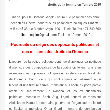
droits de la femme en Tunisie 2
Liberté pour le Docteur Sadok Chourou, le prisonnier des d
décennies Liberté pour tous les prisonniers politiques
Liber
et Equité
33 rue Mokhtar Atya, 1001, Tunis Tel/fax : 71 340 
Liberte.equite@gmail.com
Tunis, le 12 mars 2010
Poursuite du siège des opposants politiques 
des militants des droits de l’homme
L’appareil de la police politique continue d’appliquer sa polit
d’asphyxie des composantes de la société civile en Tunisi
assiégeant les opposants politiques et les défenseurs des dr
de l’homme. Parmi ceux qui sont soumis actuellement à
blocus et une filature serrée, monsieur Ali Laridh, ex porte pa
officiel du mouvement En Nahdha, et les ex prisonni
politiques, messieurs Sahbi Atig, Lajmi Lourimi et monsi
Abdelkarim Harouni, secrétaire général de l’organisation Lib
et Equité et monsieur Omar Graïdi, membre de son bur