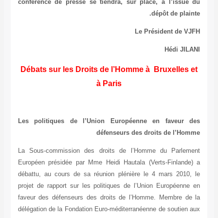
conférence de presse se tiendra, sur place, à l’issue
dépôt de plai
Le Président de V
Hédi JIL
Débats sur les Droits de l’Homme à Bruxelles 
à Paris
Les politiques de l’Union Européenne en faveur 
défenseurs des droits de l’Ho
La Sous-commission des droits de l’Homme du Parlem
Européen présidée par Mme Heidi Hautala (Verts-Finlande
débattu, au cours de sa réunion plénière le 4 mars 2010,
projet de rapport sur les politiques de l’Union Européenn
faveur des défenseurs des droits de l’Homme. Membre de
délégation de la Fondation Euro-méditerranéenne de soutien