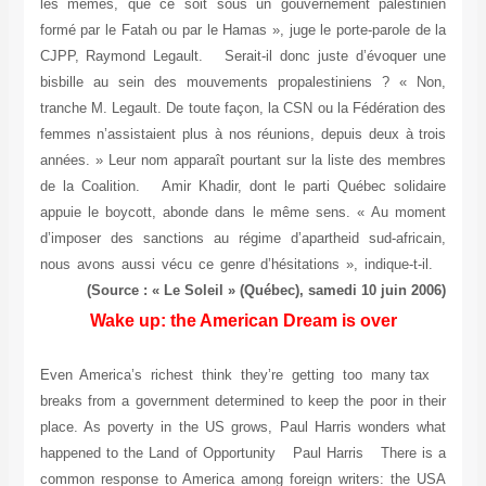
les mêmes, que ce soit sous un gouvernement palestinien
formé par le Fatah ou par le Hamas », juge le porte-parole de la
CJPP, Raymond Legault. Serait-il donc juste d’évoquer une
bisbille au sein des mouvements propalestiniens ? « Non,
tranche M. Legault. De toute façon, la CSN ou la Fédération des
femmes n’assistaient plus à nos réunions, depuis deux à trois
années. » Leur nom apparaît pourtant sur la liste des membres
de la Coalition. Amir Khadir, dont le parti Québec solidaire
appuie le boycott, abonde dans le même sens. « Au moment
d’imposer des sanctions au régime d’apartheid sud-africain,
nous avons aussi vécu ce genre d’hésitations », indique-t-il.
(Source : « Le Soleil » (Québec), samedi 10 juin 2006)
Wake up: the American Dream is over
Even America’s richest think they’re getting too many tax
breaks from a government determined to keep the poor in their
place. As poverty in the US grows, Paul Harris wonders what
happened to the Land of Opportunity Paul Harris There is a
common response to America among foreign writers: the USA