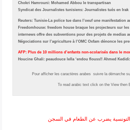
Chokri Hamrouni: Mohamed Abbou le transpartisan
Syndicat des Journalistes tunisiens: Journalistes tués en Irak 
Reuters: Tunisie-La police tue dans l’oeuf une manifestation a
Freedomhouse:
freedom house braque les projecteurs sur les
internews offre des subventions pour des projets de medias a
Négociations sur l’agriculture à l’OMC Oxfam dénonce les pre
AFP: Plus de 10 millions d’enfants non-scolarisés dans le m
Houcine Ghali:
peaudouce lella ‘endou flouss!!
Ahmed Kedidi
Pour afficher les caractères
arabes
suivre la démarche su
To read
arabic
text click on the
View
then
E
 التونسية يضرب عن الطعام في السجن