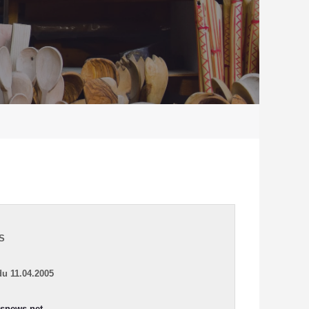
S
du 11.04.2005
snews.net