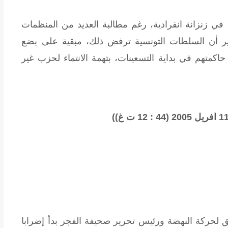
ذا ويقبع الجبالي في السجن منذ العام 1991، في زنزانة انفرادية، رغم مطالبة العديد من المنظمات
غير أن السلطات التونسية ترفض ذلك، مبقية على بضع
كمتهم في بداية التسعينات، بتهمة الانتماء لحزب غير
ق لحركة النهضة ورئيس تحرير صحيفة الفجر بدأ إضرابا