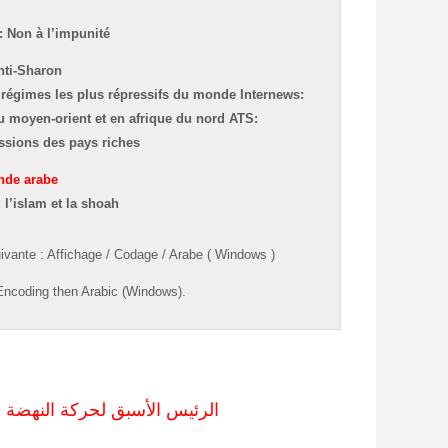
: Non à l’impunité
nti-Sharon
 régimes les plus répressifs du monde
Internews:
u moyen-orient et en afrique du nord
ATS:
ssions des pays riches
onde arabe
:
l’islam et la shoah
ivante
:
Affichage
/
Codage
/
Arabe ( Windows )
ncoding
then
Arabic (Windows).
الرئيس الأسبق لحركة النهضة