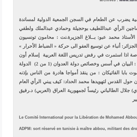
نسية يضرب عن الطعام في السجن
الجمعية الدولية لمساندة
ساجين الرأي عبداللطيف بوحجيلة وحمادي عبدالملك ولطفي
لأستاذ محمد عبو: بــلاغ
الجزيرة.نت : محامون تونسيون
الجزائر: أنباء عن توسيع العفو الى حركة « الضباط الأحرار »
خاصة اذا استمرت في رفض تدريس اللغة العربية
إسلام أون
حسين بالي : البيان في أسس وخصائص دولة العدوان (1 من 2) الدولة
ت بابا الفاتيكان : من ينقذ أمواجا هادرة من الناس بإذنه
ن حول القدس لتهويدها
محمد الحداد: كيف يبني الرأي العام
) جلال الطالباني رئيساً لجمهورية العراق (العربي)
د.رفيق
ير
Le Comité International pour la Libération de Mohamed Abb
ADPM:
sort réservé en tunisie à maître abbou, militant des d