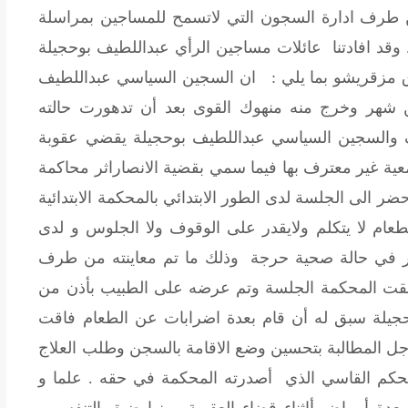
ن طرف ادارة السجون التي لاتسمح للمساجين بمراسلة
قد افادتنا عائلات مساجين الرأي عبداللطيف بوحجيلة
ق مزقريشو بما يلي : ان السجين السياسي عبداللطيف
ن شهر وخرج منه منهوك القوى بعد أن تدهورت حالته
ف والسجين السياسي عبداللطيف بوحجيلة يقضي عقوبة
تماء إلى جمعية غير معترف بها فيما سمي بقضية الانصاراثر محاكمة
ضر الى الجلسة لدى الطور الابتدائي بالمحكمة الابتدائية
ام لا يتكلم ولايقدر على الوقوف ولا الجلوس و لدى
ستئنافي و بجلسة يوم 5/7/2002 أحضر في حالة صحية حرجة وذلك ما تم معاينته من طرف
علقت المحكمة الجلسة وتم عرضه على الطبيب بأذن من
جيلة سبق له أن قام بعدة اضرابات عن الطعام فاقت
أجل المطالبة بتحسين وضع الاقامة بالسجن وطلب العلاج
الحكم القاسي الذي أصدرته المحكمة في حقه . علما و
دة أمراض أاثناء قضاء العقوبة منها ضيق التنفس و