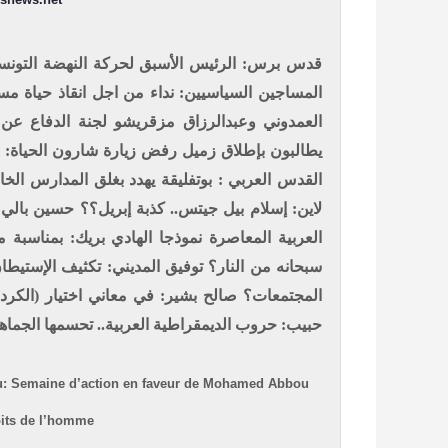
قدس برس: الرئيس الأسبق لحركة النهضة التو
المساجين السياسيين: نداء من اجل انقاذ حياة م
العمدوني وعبدالرزاق مزقريشو
لجنة الدفاع عن ا
يطالبون بإطلاق زميل رفض زيارة شارون
الحياة: 
القدس العربي : بوتفليقة يهدد بغلق المدارس ال
لاين: إسلام بيل جيتس.. كذبة إبريل؟؟
العربية المعاصرة نموذجا
الهادي بريك: بمناسبة مو
سبحانه من النار؟
توفيق المديني: تكثيف الإستيطا
المجتمعات؟
صالح بشير: في معاني اختيار (الكردي
حبيب: حروب الديمقراطية العربية.. تحسمها الجماه
ou: Semaine d’action en faveur de Mohamed Abbou
roits de l’homme