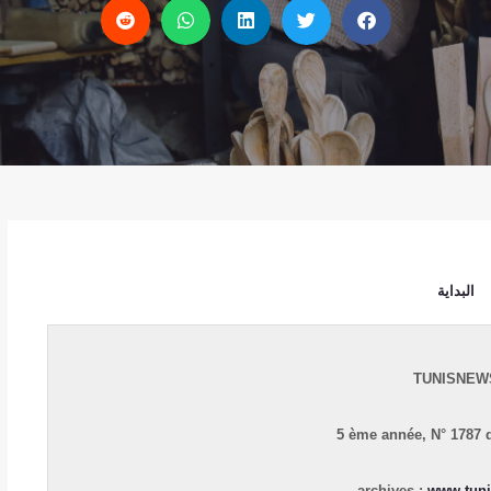
البداية
TUNISNEW
5 ème année,
N° 1787 
archives :
www.tuni