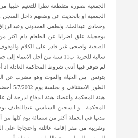
الجمعية بصورة متقطعة نظرا للتعتيم عليها م
الجمعية او بالحديث عن وضعهم داخل السجن . و
وحمادي عبدالملك ولطفي العمدوني وعبدالرزا
بوحجيلة علق اضرابا عن الطعام دام اكثر م
الصخية واضحى غير قادر على الكلام والوقو
سالبة للحرية ب11 سنة من أجل الان
لم تتوفر فيها أدنى شروط المحاكمة العادلة اذ أح
بتونس يبن الحياة والموت وهو مضرب عن الطع
الطور الا
هيئة المحكمة وأعضاء هيئة الدفاع لدرجة أن 
المحكمة . و السجين السياسي عبداللطيف بوح
مدتها في الجملة أكثر من ستمائة يوم كلها من 
وتقريبه من مقر إقامة عائلته واحتجاجا على 
السجين السياسي عبداللطيف بوحجيلة أصيب بع