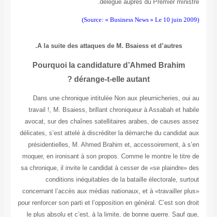
A la s
Pourqu
Dans une
travail !,
avocat, sur
délicates, s’
président
moquer, en i
sa chronique,
cond
concernant l
pour renforcer
le plus abs