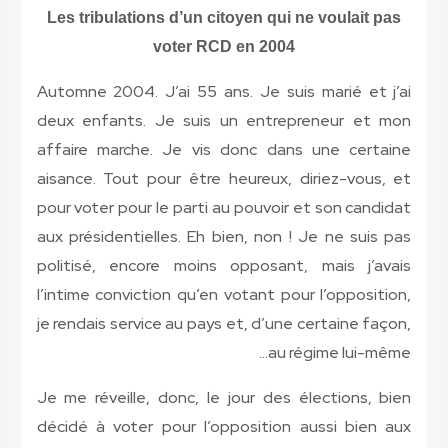
Les tribu
Automne 20
deux enfa
affaire m
aisance. T
pour voter 
aux présid
politisé,
l’intime co
je rendais 
Je me réve
décidé à v