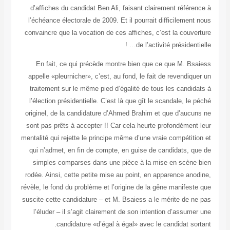
d’affiches
l’échéance 
convaincre q
En fait
appelle «pl
traitement
l’élection 
originel, d
sont pas pr
mentalité qui
qui n’adme
simples 
rodée. Ains
révèle, le fo
suscite cett
l’éluder 
c