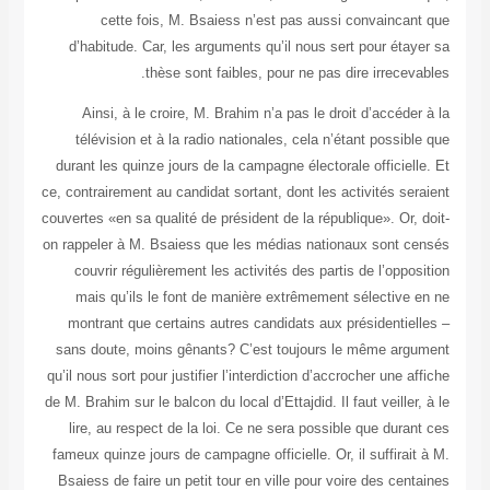
cett
d’habitud
Ainsi, 
télévisi
durant les 
ce, contrairem
couvertes «en 
on rappeler 
couvrir 
mais qu’
montrant 
sans doute
qu’il nous so
de M. Brahim s
lire, au 
fameux quinz
Bsaiess de 