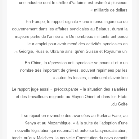
une indust
En Eu
gouvernement 
majeure par
leur
Géorgie, 
En Chi
nombre t
Le rapport ju
et des trav
Il se ré
Kenya 
nouvelle lég
tandis qu’aux