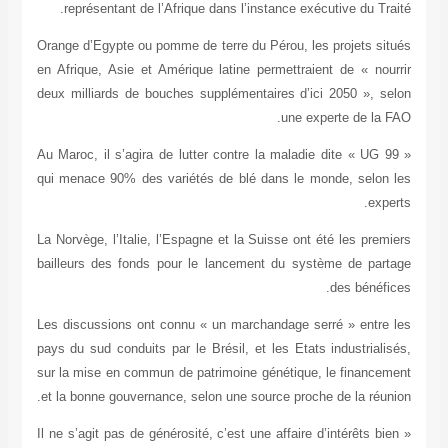
représent
Orange d’Egyp
en Afrique, A
deux milliard
Au Maroc, il 
qui menace 9
La Norvège, l’
bailleurs de
Les discussio
pays du sud c
sur la mise e
et la bonne g
« Il ne s’agit 