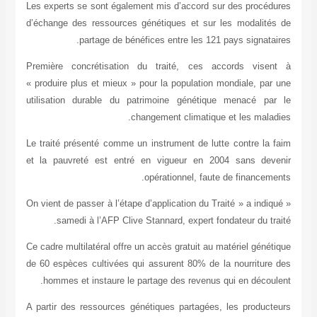
Les experts s
d’échange de
Première co
« produire pl
utilisation 
Le traité pré
et la pauvre
« On vient de 
samedi
Ce cadre multi
de 60 espèces
hommes et
A partir des 