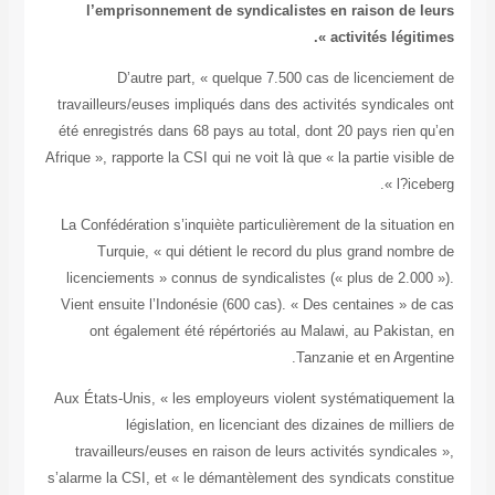
l’empr
D
travailleur
été enregis
Afrique », rap
La Confédér
Turqu
licenciem
Vient ensu
ont ég
Aux États-U
travaill
s’alarme la 