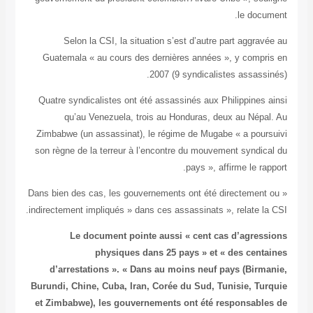
Selo
Guatemala
Quatre syn
qu’a
Zimbabwe (
son règne d
« Dans bien d
indirectement
Le
d’arres
Burundi, Ch
et Zimbabw