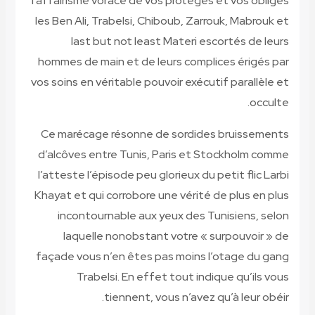
l’affairi
les Ben A
la
hommes d
vos soins 
Ce maré
d’alcôve
l’atteste
Khayat et
inco
laq
façade v
T