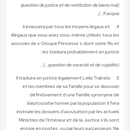
(questi
Il év
illégaux q
associés d
Il tradu
et le
dé
kle
instruir
Ministr
encore