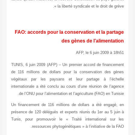
FAO: acc
TUNIS, 6 jui
de 116 milli
végétaux pa
international
de l’ONU 
Un financeme
présence de 1
Tunis, pour 
re