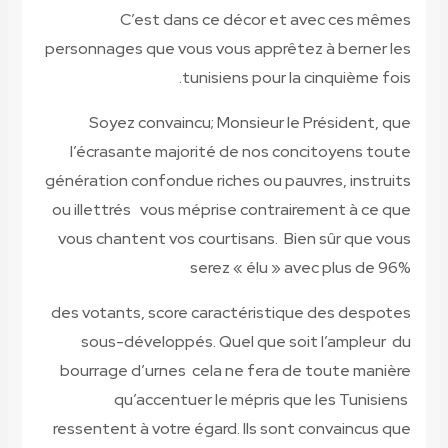
personnag
Soy
l’écra
génératio
ou illet
vous ch
des vota
sous
bourrag
ressente