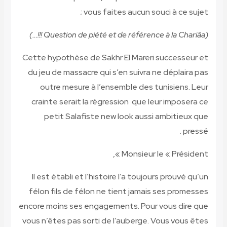
Cette hyp
du jeu d
outre
crainte
peti
Il est é
félon fi
encore moi
vous n’ête