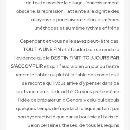
de 
obscène,
c
Cepend
TOUT
l’évidenc
S’ACCOM
rendre le
se ra
brefs m
l’idée 
quelques
son hyp
Sel