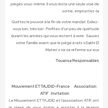
piégés vo
Quittez l
vous loin
durant le
votre f
Mouveme
Le Mouveme
le plaisir