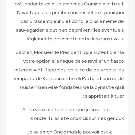
prétenda
l’avanta
pas « 
sauvegar
règ
Sachez, M
votre
retentiss
remparts 
Hussein
» Ali 
» Je