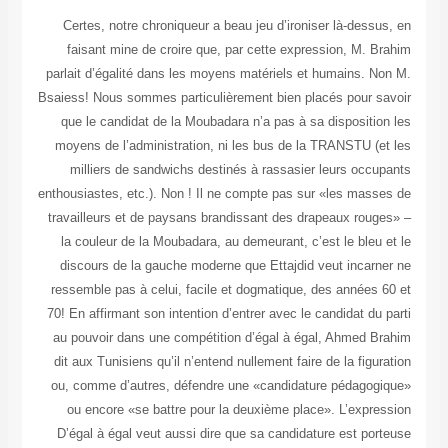
Certes, n
faisant 
parlait d’ég
Bsaiess! Nous
que le ca
moyens de 
milliers
enthousiastes
travailleur
la couleu
discours 
ressemble p
70! En affir
au pouvoir
dit aux Tun
ou, comme 
ou encor
D’égal à é