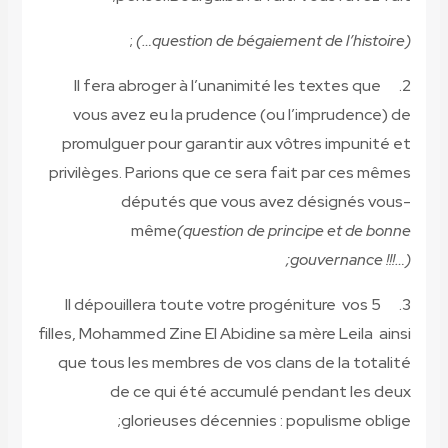
Il fer
vous 
promulg
privilège
Il dépo
filles, Moh
que tous