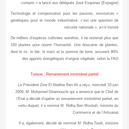
compris
« Technologie
génétiques po
De milliers d’
150 plantes p
dont le riz, 
des app
Tu
Le Présid
2009, M. M
l’Etat a d
vertu du
Il a, ég