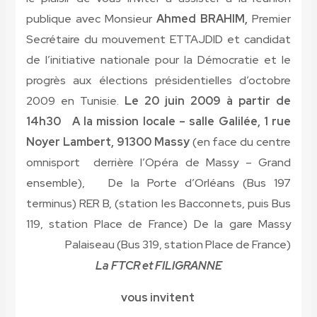
publique a
Secrétair
de l’initi
progrès au
2009 en T
14h30
A 
Noyer Lam
omnisport
ensemble
terminus) 
119, stat
Pal