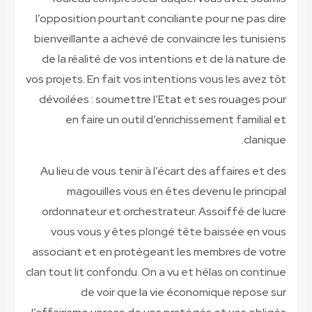
l’opposit
bienveill
de la ré
vos projets
dévoilée
en 
Au lieu 
ma
ordonna
vous 
associant
clan tout l