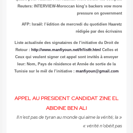
Reuters:
AFP: Is
Liste actua
Retour :
ht
Ceux qui v
leur: Nom
Tunisie sur 
APPEL 
« Il n’es