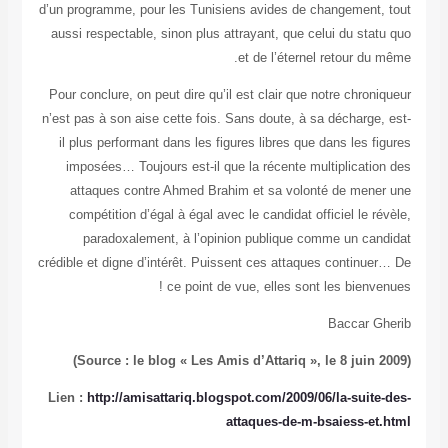
d’un program
aussi respe
Pour conclur
n’est pas à s
il plus pe
imposées
attaque
compétit
parad
crédible et d
Lien :
http