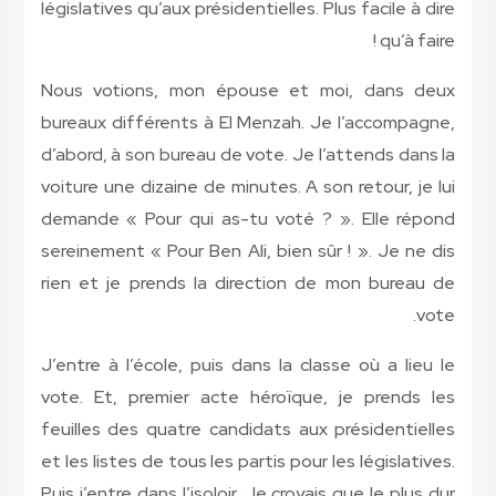
législative
Nous voti
bureaux di
d’abord, à 
voiture une
demande «
sereinement
rien et je
J’entre à l
vote. Et,
feuilles d
et les list
Puis j’entr