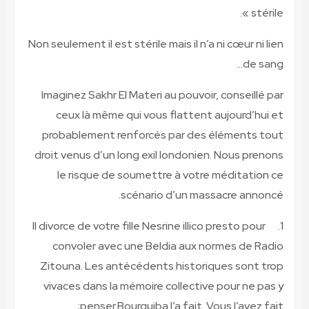
Non seuleme
Imaginez
ceux
probabl
droit ven
le r
Il divorce
convo
Zitouna
vivaces