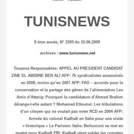
T
Touansa R
ZINE EL AB
en 2008
conservati
Amis d’At
dérange-t-e
d’un ci
Arr
« histo
quatre po