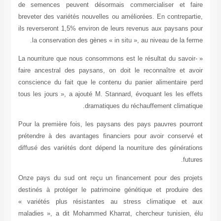
de semences
breveter des 
ils reversero
la conser
« La nourritu
faire ancestr
conscience du
tous les jour
Pour la premi
prétendre à 
diffusé des v
Onze pays du
destinés à p
« variétés 
maladies », 