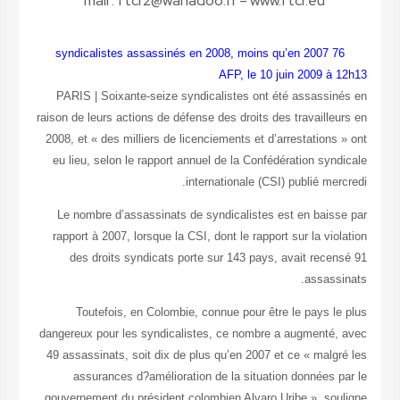
mai
PARIS
|
raison de leu
2008, et « 
eu lieu, s
Le nombr
rapport à 
des dr
Toute
dangereux po
49 assassin
assura
gouvernemen