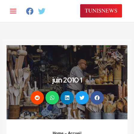
خطي
لى
لمحتوى
1 juin 2010
Home
– Accuei
l