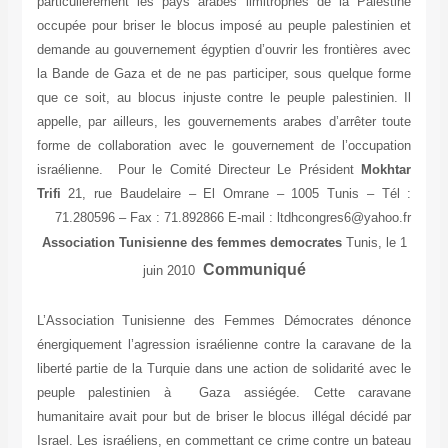
particulièrement les pays arabes limitrophes de la Palestine
occupée pour briser le blocus imposé au peuple palestinien et
demande au gouvernement égyptien d’ouvrir les frontières avec
la Bande de Gaza et de ne pas participer, sous quelque forme
que ce soit, au blocus injuste contre le peuple palestinien. Il
appelle, par ailleurs, les gouvernements arabes d’arrêter toute
forme de collaboration avec le gouvernement de l’occupation
israélienne. Pour le Comité Directeur Le Président
Mokhtar
Trifi
21, rue Baudelaire – El Omrane – 1005 Tunis – Tél :
71.280596 – Fax : 71.892866 E-mail : ltdhcongres6@yahoo.fr
Association Tunisienne des femmes democrates
Tunis, le 1
Communiqué
juin 2010
L’Association Tunisienne des Femmes Démocrates dénonce
énergiquement l’agression israélienne contre la caravane de la
liberté partie de la Turquie dans une action de solidarité avec le
peuple palestinien à Gaza assiégée. Cette caravane
humanitaire avait pour but de briser le blocus illégal décidé par
Israel. Les israéliens, en commettant ce crime contre un bateau