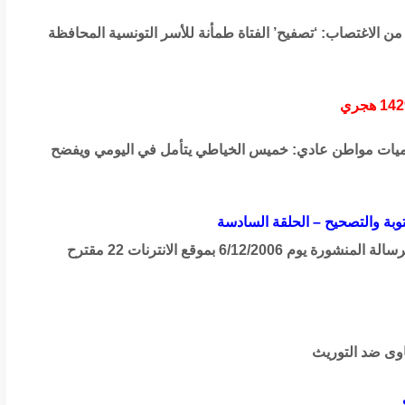
ن الاغتصاب: ‘تصفيح’ الفتاة طمأنة للأسر التونسية المحافظة
 يوميات مواطن عادي: خميس الخياطي يتأمل في اليومي ويفضح
توبة والتصحيح – الحلقة السادسة
بقلم محمد العروسي الهاني : رسالة للتاريخ المرجع الرسالة المنشورة يوم 6/12/2006 بموقع الانترنات 22 مقترح
اوى ضد التوريث