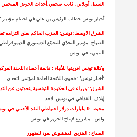
السبيل أونلاين: كاتب صحفي:أحداث الحوض المنجمي تؤكد
أخبار تونس:خطاب الرئيس بن علي في اختتام مؤتمر ‘
الشرق الاوسط: تونس: الحزب الحاكم يعلن التزامه تطو
الصباح: مؤتمر التحدّي للتجمّع الدستوري الديموقراطي:
التنموية في تونس
وكالة تونس افريقيا للأنباء : قائمة أعضاء اللجنة الم
‘أخبار تونس’ : فحوى اللائحة العامة لمؤتمر التحدي
الشرق’: وزراء في الحكومة التونسية يتحدثون عن التد
إيلاف: القذافي في تونس الاحد
مجيط: 9 مليارات دولار احتياطي النقد الأجنبي في تونس
واس : مشروع لإنتاج الحرير في تونس
الصباح : البنزين المغشوش يعود للظهور