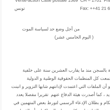
Vérité-action
Case postale 1569 CH – 1701 Fri
Fax: ++41 21 625 77 20 info@verite-action.org: e-mail تونس
ين » : من أجل وضع حد لسياسة الموت
الخامس عشر)
بالسجن منذ ما يقارب العشرين سنة على خلفية
جمعت كل المنظمات الحقوقية الوطنية و الدولية
أن الملفات التي اعتمدت لإدانتهم شابها التزوير و انبنت
 ، كما أصدرت هيئة الدفاع عنهم تقريرا مفصلا يعدد
حكام و بطلان الإدعاء الرسمي لتورط بعض المتهمين في