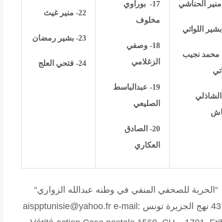
17-
بوراوي
22- منير غيث
مخلوف
23- بشير رمضان
18- وصفي
محمد نجيب
الزغلامي
24- فتحي العلج
اتي
19- عبدالباسط
- الشاذلي
الصليعي
اش
20- الصادق
العكاري
الحرية للصحفي المنفي في وطنه عبدالله الزواري“
43 نهج الجزيرة تونس aispptunisie@yahoo.fr e-mail: