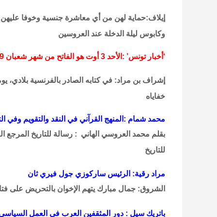
إيلاف:حماية لهن من أي معاشرة جنسية وخوفا عليهن م
وكابوس ليلة الدخلة عند العروسين
‘أخبار تونس’ :الأحد 3 أوت هو الفاتح من شهر شعبان 1429 هجري
إشراف بن مراد: في كتابه الصادر بالفرنسية بلادي،
خفاياه
محمد شمام :المنهج القرآني في النقد والتقويم وفي ال
للتاريخ
مراد رقية: الرئيس ساركوزي جول فيري ثان
الشروق: جمال مبارك يتهم الإخوان بالتحريض على فت
باتريك سيل : دور المثقفين العرب في العمل السياسي