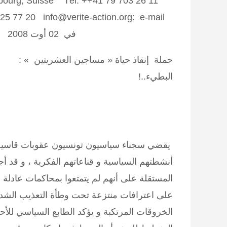
bourg, Suisse Tél: ++41 79 703 26 11
في 02 أوت 2008
حملة إنقاذ حياة « مساجين العشريت
البطيء..! ( اليوم 
يقضي سجناء سياسيون تونسيون عقوبات قاسية 
أنشطتهم السياسية و قناعاتهم الفكرية ، و قد أ
المستقلة على أنهم لم يتمتعوا بمحاكمات عادلة و 
على اعترافات منتزعة تحت وطأة التعذيب الشديد
الخروقات المرتكبة و يؤكد الطابع السياسي للأ