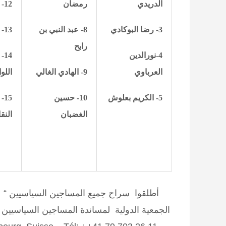
الدريدي
رمضان
12- منير الحناشي
3- رضا البوكادي
8-
عبد النبي بن
13- بشير اللواتي
رابح
4-نورالدين
14-
العرباوي
9- الهادي الغالي
اللو
5- الكريم بعلوش
10- حسين
15
الغضبان
النق
أطلقوا سراح جميع المساجين السياسيين “ “
الجمعية الدولية لمساندة المساجين السياسيين