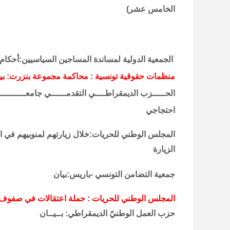
الخامس عشر)
الجمعية الدولية لمساندة المساجين السياسيين:أحكام قاسية بسجن 30 شابا 
منظمات حقوقية تونسية : محاكمة مجموعة بنزرت: ب
الحـــــزب الديمقراطــــي التقدمــــــي جامعــــــــــــ
احتجاجي
المجلس الوطني للحريات:خلال زيارتهم لمنوبيهم في 
الزيارة
جمعية التضامن التونسي -باريس:بيان
المجلس الوطني للحريات : حملة اعتقالات في صفوف 
حزب العمل الوطنيّ الديمقراطي: بــيــان