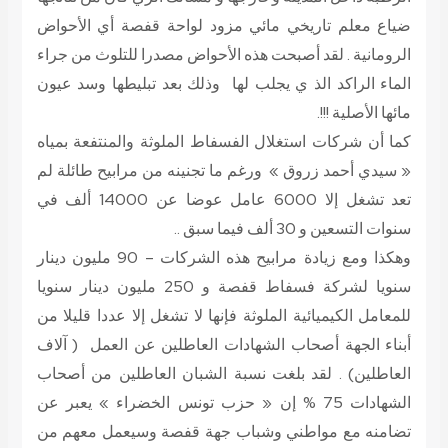
ضياع معلم تاريخي مائي مزود لواحة قفصة أي الأحواض
الرومانية . لقد أصبحت هذه الأحواض مصدرا للتلوث من جراء
الماء الراكد الذ ي يجلب لها وذلك بعد تبليطها وسد عيون
مائها الأصلية !!!.
كما أن شركات استغلال الفسفاط الملوثة والمنتفعة بمياه
« سيدي أحمد زروق » ورغم ما تجنينه من مرابيح طائلة لم
تعد تشغل إلا 6000 عامل عوضا عن 14000 ألف في
سنوات التسعين و 30 ألف فيما سبق ..
وهكذا ومع زيادة مرابيح هذه الشركات – 90 مليون دينار
سنويا لشركة فسفاط قفصة و 250 مليون دينار سنويا
للمعامل الكيميائية الملوثة فإنها لا تشغل إلا عددا قليلا من
أبناء الجهة أصحاب الشهادات العاطلين عن العمل ( آلاف
العاطلين) . لقد بلغت نسبة الشبان العاطلين من أصحاب
الشهادات 75 % إن « حزب تونس الخضراء » يعبر عن
تضامنه مع مواطني وشباب جهة قفصة وسيعمل معهم من