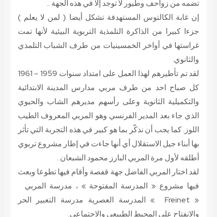
تضمه من زواحف وطيور لا توجد إلا في هذه الجهة ..
إن غابة الكالتوس المستهدفة تشكل أيضا ( لمن لا يعلم )
جزءا كبيرا من الذاكرة التلمذية التربوية البيئية لأنها تمت
غراستها في أواخر الخمسينيات من طرف الشباب التلمذي
والثانوي.
لقد تم تأطيرهم لهذا العمل على امتداد سنوات 1959 – 1961
كل صباح احد من طرف مربي مدارس المدينة الابتدائية
والتكميلية الثانوية وعلى رأسهم مديرهم الشاب والحيوي
الذي جاء بعد المدير الفرنسي وهو المربي المعروف الطيب
اللوز. كما يجب أن نذكّر بما هو كبير في هذه التجربة التي تأثر
بها أبناء جيل الاستقلال أي أنها جاءت في إطار مشروع تربوي
أطلقه لأول مرة المربي البارز محمود الشبعان .
لقد اختار المربي الفاضل جهة قفصة وأقام فيها تطوعا وبعث
فيها مشروع « المدرسة المفتوحة » ، مدرسة المربي
« Freinet » المدرسة العصرية مدرسة التعبير الحر
والانفتاح على المحيط الطبيعي والاجتماعي.