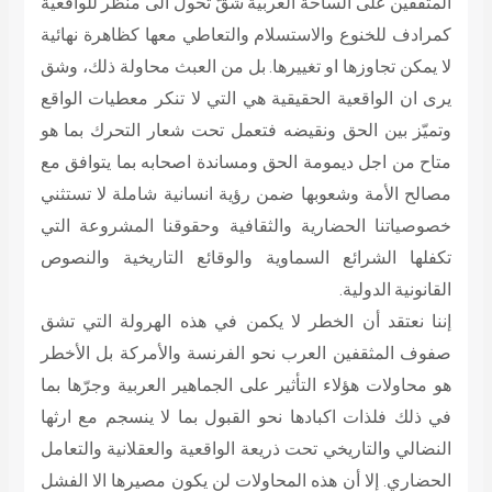
المثقفين على الساحة العربية شقّ تحول الى منظّر للواقعية
كمرادف للخنوع والاستسلام والتعاطي معها كظاهرة نهائية
لا يمكن تجاوزها او تغييرها. بل من العبث محاولة ذلك، وشق
يرى ان الواقعية الحقيقية هي التي لا تنكر معطيات الواقع
وتميّز بين الحق ونقيضه فتعمل تحت شعار التحرك بما هو
متاح من اجل ديمومة الحق ومساندة اصحابه بما يتوافق مع
مصالح الأمة وشعوبها ضمن رؤية انسانية شاملة لا تستثني
خصوصياتنا الحضارية والثقافية وحقوقنا المشروعة التي
تكفلها الشرائع السماوية والوقائع التاريخية والنصوص
القانونية الدولية.
إننا نعتقد أن الخطر لا يكمن في هذه الهرولة التي تشق
صفوف المثقفين العرب نحو الفرنسة والأمركة بل الأخطر
هو محاولات هؤلاء التأثير على الجماهير العربية وجرّها بما
في ذلك فلذات اكبادها نحو القبول بما لا ينسجم مع ارثها
النضالي والتاريخي تحت ذريعة الواقعية والعقلانية والتعامل
الحضاري. إلا أن هذه المحاولات لن يكون مصيرها الا الفشل