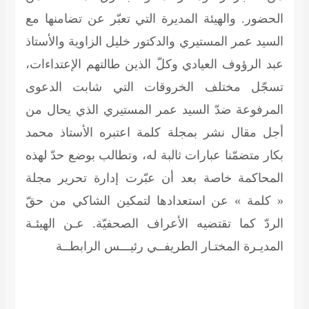
الحضور. والهيئة المديرة التي تعبّر عن تضامنها مع
السيد عمر المستيري والدكتور خليل الزاوية والأستاذ
عبد الرؤوف العيادي وكلّ الذين طالتهم الإعتداءات،
تسجّل مختلف الخروقات التي شابت الدعوى
المرفوعة ضدّ السيد عمر المستيري الذي يحال من
أجل مقال نشر بمجلة كلمة اعتبره الأستاذ محمد
بكار متضمّنا عبارات ثالبة له، وتطالب بوضع حدّ لهذه
المحاكمة خاصة بعد أن عبّرت إدارة تحرير مجلة
« كلمة » عن استعدادها لتمكين الشاكي من حقّ
الردّ كما تقتضيه الأعراف الصحفيّة.
عـن الهيئـة
المديـرة المختـار الطريفــي رئيـــس الرابطــة