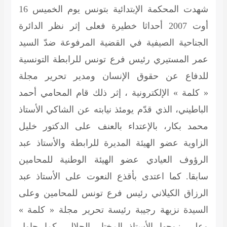
شهدت المحكمة الإبتدائية بتونس يوم الخميس 16
أوت 2007 أحداثا خطيرة فعلى إثر نظر الدائرة
الجناحية الصيفية في القضية المرفوعة ضدّ السيد
عمر المستيري رئيس فرع تونس للرابطة التونسية
للدفاع عن حقوق الإنسان ومدير تحرير مجلة
« كلمة » الإلكترونية ، إثر ذلك قام المحامي أحمد
الباطيني، الذي قدّم يومئذ نيابته عن الشاكي الأستاذ
محمد بكار، بالإعتداء بالعنف على الدكتور خليل
الزاوية عضو الهيئة المديرة للرابطة والأستاذ عبد
الرؤوف العيادي عضو الهيئة الوطنية للمحامين
سابقا. كما اعتدى بأقذع النعوت على الأستاذ عبد
الرزاق الكيلاني رئيس فرع تونس للمحامين وعلى
السيدة نزيهة رجيبة رئيسة تحرير مجلة « كلمة »
وعلى زوجها الأستاذ المختار الجلالي كما حاول