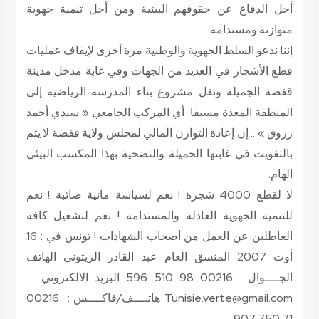
أجل الدفاع عن حقوقهم البيئية ومن أجل تنمية جهوية
متوازنة ومستدامة .
إننا ندعو السلط الجهوية والوطنية مرة أخرى لإيقاف عمليات
قطع الأشجار في العديد من الجهات وفي غابة مدخل مدينة
قفصة الجميلة ونقل مشروع بناء المدرسة الرياضية إلى
المنطقة المعدة مسبقا أي المركب الجامعي « سيدي أحمد
زروق » .. إن إعادة التوازن المالي لمجلس ولاية قفصة لا يتم
بالتفويت في غابتها الجميلة والتضحية بهذا المكسب البيئي
الهام.
لا لقطع 4000 شجرة ! نعم لسياسة مائية صائبة ! نعم
للتنمية الجهوية العادلة والمستدامة ! نعم لتشغيل كافة
العاطلين عن العمل من أصحاب الشهادات !
تونس في : 16
أوت 2007
المنسق العام عبد القادر الزيتوني
الهاتف
الجــــوال : 00216 98 510 596 البريد الالكتروني :
Tunisie.verte@gmail.com هاتــــف/فاكــــس : 00216
71 750 907