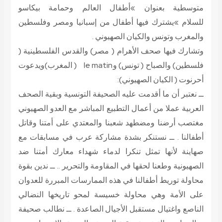
متوسطية بعنوان »أطفال العالم وحمامة بيكاسو
للسلام »يشترك فيها أطفال من إسبانيا ومصر وفلسطين
والمغرب وتونس والكيان الصهيوني .
وتشارك فيها صحف الأهرام ( مصر) والقدس الفلسطينية (
فلسطين) والصباح ( تونس) وle matin ( المغرب)ويدعوت
أحرنوت ( الكيان الصهيوني):
ــ نعتبر أن ما أقدمت عليه الصحيفة التونسية وبقية الصحف
العربية عملا من أعمال التطبيع المباشر مع العدو الصهيوني
مغتصب أرضنا ومضطهد شعبنا والمعتدي على أمتنا وقاتل
أطفالنا . ــ نستنكر بشدة مشاركة عرب في مسابقات مع
صهاينة لأنها تمثل تنكرا لدماء شهداء معارك أمتنا ضد
الصهيونية وطعنا لحقها في المقاومة والتحرير .. ــ ندين بقوة
محاولة توريط أطفالنا في هذه الممارسات المبررة للعدوان
على الأمة وهي محاولة خسيسة لمحو تاريخها النضالي
الناصع واغتيال مستقبل الأجيال الصاعدة . ــ نطالب صحيفة