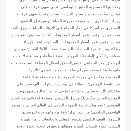
وجنسيتها المسحوبة
الخليج: دبلوماسي: تجني سهى عرفات على
تونس تسبّب بسحب جنسيتها
الجريدة: سحب جنسية سهى عرفات:
روايات تلد أخرى… والحقيقة مجهولة
الحياة: تونس تعزّز التعاون
العسكري مع أميركا في إطار الحملة على الإرهاب
الحياة: صندوق النقد
ينصح تونس بوقف دعمها أسعار المحروقات
الحياة: صندوق النقد ينصح
تونس بوقف دعمها أسعار المحروقات
الصباح:صناعة الكهرباء
والالكترونيك:قاطرة الصادرات التونسية بنموّ بـ 38%
الصباح: مهرجان
صفاقس الدّولي:إلغاء بقيّة العروض الفنيّة خطأ فادح وسابقـة لا يجـب
أن تتكـرّر
معز الجماعي: قابس:إنطلاق أشغال المنطقة السياحية بعد و
ملف مادة الفسفوجيبس لم يغلق بعد
محمد عمامي: الأحزاب
المعارضة محايدة في معركة الديموقراطية والاستقلالية النقابية !
عبدالباسط الهمامي: البطالة في تونس » شكرا ,, ألف شكر على
تفاعلكم !!!,,, »
سالم الحداد: قراءة في كتاب » اليوسفيون وتحرر
المغرب العربي »(2 من3)
مرسل الكسيبي: مساحة للاختلاف مع الشيخ
الغنوشي : نعم هناك فرصة للنموذج التركي في العالم العربي
د. محمد
الهاشمي الحامدي: من شعر نزار: باقة ورد وعهد حب للتونسيين
الشروق: العنف اللفظي يكتسح المعاهد والجامعات… من نتّهم ؟
الشعب: جنوح الشباب: أسبابه ومظاهره وطرق علاجه
الحياة: زوجة