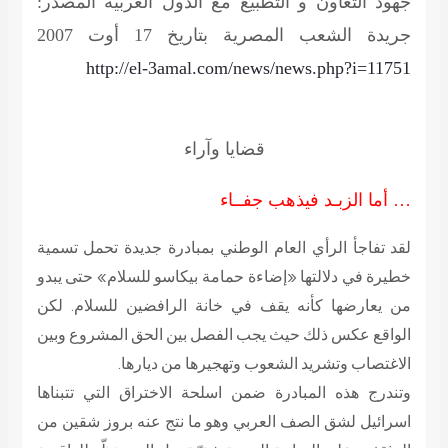
جهود التعاون و التطبيع مع الدول العربية
المصدر:
جريدة الشعب المصرية بتاريخ 17 أوت 2007
http://el-3amal.com/news/news.php?i=11751
قضايا وآراء
… أما الزبـد فيذهب جفــاء
لقد تفاجأ الرأي العام الوطني بمبادرة جديدة تحمل تسمية
خطيرة في دلالتها «إضاءة حمامة بيكاسو للسلام» حتى يبدو
من يعارضها كأنه يقف في خانة الرافضين للسلام. لكن
الواقع عكس ذلك حيث يجب الفصل بين الحق المشروع وبين
الاغتصاب وتشريد الشعوب وتهجيرها من ديارها.
وتندرج هذه المبادرة ضمن اسلحة الاختراق التي تتبناها
اسرائيل لشق الصف العربي وهو ما نتج عنه بروز شقين من