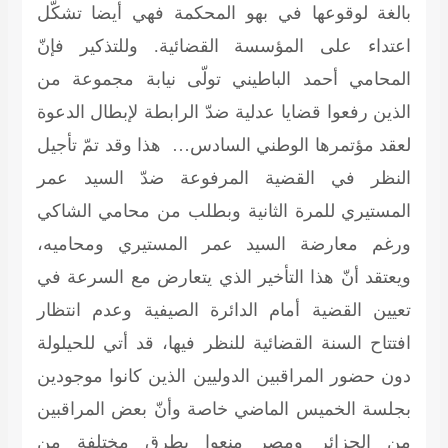
بالغة لوقوعها في بهو المحكمة فهي أيضا تشكّل
اعتداء على المؤسسة القضائية. وللتذكير فإنّ
المحامي أحمد الباطيني تولّى نيابة مجموعة من
الذين رفعوا قضايا عدلية ضدّ الرابطة لإبطال الدعوة
لعقد مؤتمرها الوطني السادس… هذا وقد تمّ تأجيل
النظر في القضية المرفوعة ضدّ السيد عمر
المستيري للمرة الثانية وبطلب من محامي الشاكي
ورغم معارضة السيد عمر المستيري ومحاميه،
ويعتقد أنّ هذا التأخير الذي يتعارض مع السرعة في
تعيين القضية أمام الدائرة الصيفية وعدم انتظار
افتتاح السنة القضائية للنظر فيها، قد أتي للحيلولة
دون حضور المراقبين الدوليين الذين كانوا موجودين
بجلسة الخميس الماضي خاصة وأنّ بعض المراقبين
من الجزائر ومصر منعوا بطرق مختلفة من