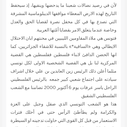
لأن في رصيد نضالات شعبنا ما يدحضها وينفيها، إذ سيحفظ
التاريخ لهذه الارض المعطاء مواقفها الديبلوماسية المشرفة
التي تصدع بها في كل محفل نصرة لقضايا الحق والعدل
وخاصة عندما يتعلق الامر بقضايا أمّتها العربية.
فتونس هي ملاذ المقاومين الليبيين في محنتهم ابان الاحتلال
الايطالي وهي «الساقية*» بالنسبة للاشقاء الجزائريين، كما
انها الحضن الدافئ لابناء فلسطين ففلسطين هي القضية
المركزية لنا بل هي القضية الشخصية الاولى لكل تونسي
مثلما أعلن ذلك الرئيس زين العابدين بن علي خلال اشراف
سيادته على اجتماع شعبي كبير جمعه بالرئيس الفلسطيني
الراحل ياسر عرفات يوم 6 أكتوبر 2000 تضامنا مع الشعب
الفلسطيني الشقيق.
هذا هو الشعب التونسي الذي صقل وجبل على العزة
والكرامة ولم يطأطئ الرأس حتى في أحلك فترات
الاستعمار من قبل كل القوى التي حاولت تدجينه او السيطرة