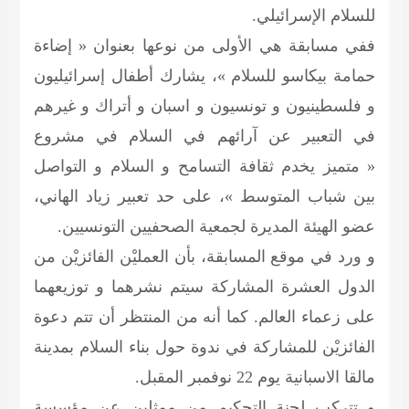
للسلام الإسرائيلي.
ففي مسابقة هي الأولى من نوعها بعنوان « إضاءة
حمامة بيكاسو للسلام »، يشارك أطفال إسرائيليون
و فلسطينيون و تونسيون و اسبان و أتراك و غيرهم
في التعبير عن آرائهم في السلام في مشروع
« متميز يخدم ثقافة التسامح و السلام و التواصل
بين شباب المتوسط »، على حد تعبير زياد الهاني،
عضو الهيئة المديرة لجمعية الصحفيين التونسيين.
و ورد في موقع المسابقة، بأن العمليْن الفائزيْن من
الدول العشرة المشاركة سيتم نشرهما و توزيعهما
على زعماء العالم. كما أنه من المنتظر أن تتم دعوة
الفائزيْن للمشاركة في ندوة حول بناء السلام بمدينة
مالقا الاسبانية يوم 22 نوفمبر المقبل.
و تتركب لجنة التحكيم من ممثلين عن مؤسسة