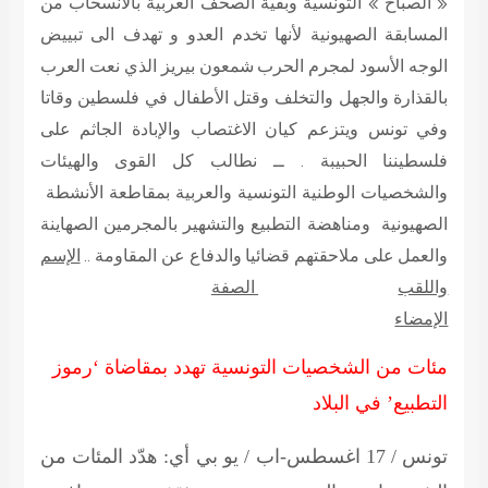
« الصباح » التونسية وبقية الصحف العربية بالانسحاب من
المسابقة الصهيونية لأنها تخدم العدو و تهدف الى تبييض
الوجه الأسود لمجرم الحرب شمعون بيريز الذي نعت العرب
بالقذارة والجهل والتخلف وقتل الأطفال في فلسطين وقاتا
وفي تونس ويتزعم كيان الاغتصاب والإبادة الجاثم على
فلسطيننا الحبيبة . ــ نطالب كل القوى والهيئات
والشخصيات الوطنية التونسية والعربية بمقاطعة الأنشطة
الصهيونية ومناهضة التطبيع والتشهير بالمجرمين الصهاينة
والعمل على ملاحقتهم قضائيا والدفاع عن المقاومة ..
الإسم
واللقب
الصفة
الإمضاء
مئات من الشخصيات التونسية تهدد بمقاضاة ‘رموز
التطبيع’ في البلاد
تونس / 17 اغسطس-اب / يو بي أي: هدّد المئات من