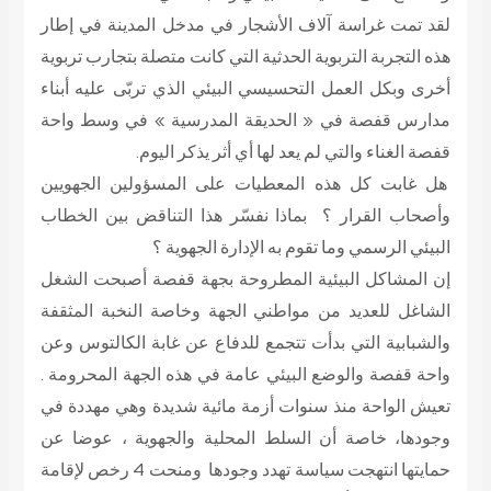
لقد تمت غراسة آلاف الأشجار في مدخل المدينة في إطار
هذه التجربة التربوية الحدثية التي كانت متصلة بتجارب تربوية
أخرى وبكل العمل التحسيسي البيئي الذي تربّى عليه أبناء
مدارس قفصة في « الحديقة المدرسية » في وسط واحة
قفصة الغناء والتي لم يعد لها أي أثر يذكر اليوم.
هل غابت كل هذه المعطيات على المسؤولين الجهويين
وأصحاب القرار ؟ بماذا نفسّر هذا التناقض بين الخطاب
البيئي الرسمي وما تقوم به الإدارة الجهوية ؟
إن المشاكل البيئية المطروحة بجهة قفصة أصبحت الشغل
الشاغل للعديد من مواطني الجهة وخاصة النخبة المثقفة
والشبابية التي بدأت تتجمع للدفاع عن غابة الكالتوس وعن
واحة قفصة والوضع البيئي عامة في هذه الجهة المحرومة .
تعيش الواحة منذ سنوات أزمة مائية شديدة وهي مهددة في
وجودها، خاصة أن السلط المحلية والجهوية ، عوضا عن
حمايتها انتهجت سياسة تهدد وجودها ومنحت 4 رخص لإقامة