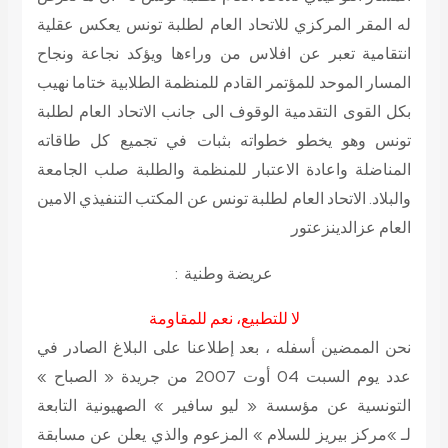
له المقر المركزي للاتحاد العام لطلبة تونس يعكس عقلية
انتقامية تعبر عن افلاس من وراءها ويؤكد نجاعة ونجاح
المسار الموحد للمؤتمر القادم للمنظمة الطلابية ختاما نهيب
بكل القوى التقدمية الوقوف الى جانب الاتحاد العام لطلبة
تونس وهو يخطو خطواته بثبات في تجميع كل طاقاته
المناضلة واعادة الاعتبار للمنظمة والطلبة صلب الجامعة
والبلاد. الاتحاد العام لطلبة تونس عن المكتب التنفيذي الامين
العام
عزالدينزعتور
عريضة وطنية :
لا للتطبيع، نعم للمقاومة
نحن الممضين أسفله ، بعد إطلاعنا على البلاغ الصادر في
عدد يوم السبت 04 أوت 2007 من جريدة « الصباح »
التونسية عن مؤسسة « ليو سافير » الصهيونية التابعة
لـ »مركز بيريز للسلام » المزعوم والذي يعلن عن مسابقة