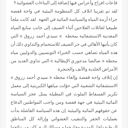
قاعات افراح وأعراس فيها إضافة إلى البناءات العشوائية !!
لقد تم تقريبا اتلاف كل المنظومة البيئية في واحة قفصة
جراء أزمة المياه والسياسة المائية في الجهة . لقد كانت ملجأ
طبيعيا لعائلات الفلاحين أثناء الصيف إلى جانب منابع المياه
المعدنية الاستشفائية بمحطة » سيدي أحمد زروق » التي
كان يأتيها الأهالي في حر الصيف للاستحمام والتداوي ذلك أن
هذه المياه تضاهي حسب الخبراء التونسيين والدوليين مياه
محطة « صالصا مدجوري الإيطالية » التي تداوي العديد من
الأمراض الجلدية والأنف والحنجرة.
إن إتلاف واحة قفصة وإلغاء محطة « سيدي أحمد زروق »
الاستشفائية الشعبية التي حوّلت مياهها الكبريتية إلى معمل
تكرير الفسفاط الملوث في المظيلة يمثل عجز السياسة
المائية البيئية في جهة قفصة ومن واجب المواطنين الدفاع
عن حقوقهم المائية والبيئية. إن هذه السياسة الفاشلة بدأت
بعمليات الحفر والتنقيب العشوائي وإزالة كل المناطق
الرطبة داخل المدينة وخارجها و مسالك الري كان من نتائجها