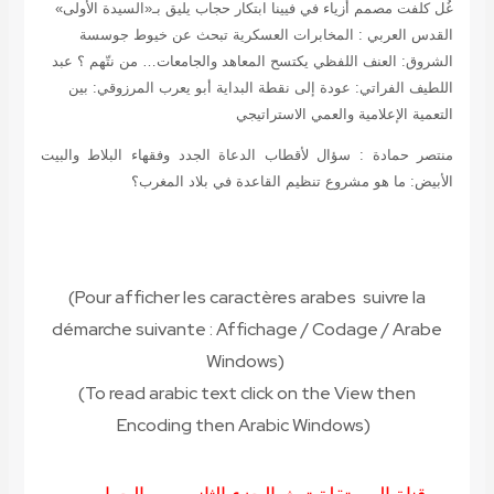
غُل كلفت مصمم أزياء في فيينا ابتكار حجاب يليق بـ«السيدة الأولى»
القدس العربي : المخابرات العسكرية تبحث عن خيوط جوسسة
الشروق: العنف اللفظي يكتسح المعاهد والجامعات… من نتّهم ؟
عبد
اللطيف الفراتي: عودة إلى نقطة البداية
أبو يعرب المرزوقي: بين
التعمية الإعلامية والعمي الاستراتيجي
منتصر حمادة : سؤال لأقطاب الدعاة الجدد وفقهاء البلاط والبيت
الأبيض: ما هو مشروع تنظيم القاعدة في بلاد المغرب؟
(Pour afficher les caractères arabes suivre la
démarche suivante
:
Affichage / Codage / Arabe
Windows
(
(To read
arabic text click on the View then
Encoding then Arabic Windows
(