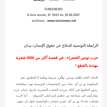
TUNISNEWS
8 ème année,
N° 2643 du 18.08.2007
archives :
www.tunisnews.net
الرابطة التونسية للدفاع عن حقوق الإنسان: بيـان
حزب تونس الخضراء : في قفصة أكثر من 4000 شجرة
مهددة بالقطع !
بيان
الاتحاد العام لطلبة تونس:
عريضة وطنية:لا للتطبيع، نعم
للمقاومة
يو بي أي: مئات من الشخصيات التونسية تهدد بمقاضاة
‘رموز التطبيع’ في البلاد
جريدة الشعب المصرية بتاريخ :شبان عرب
يشاركون في مسابقة من تنظيم إسرائيلي
الشروق: … أما الزبـد
فيذهب جفــاء
يو بي أي: تقرير:مصادر دبلوامسية تقول إن سهى
عرفات تجنت على تونس لدى جهات خارجية
الراية: السيدة سهي..