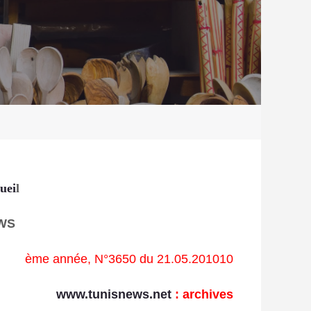
uei
l
WS
ème année, N°3650 du 21.05.2010
10
www.tunisnews.net
:
archives