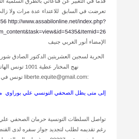
قدما في التعبير عن قناعاتي بالطرق السلمية الت
تعرضت في السابق للاعتداء عدة مرات ولا زالت 3 قضايا مرفوعة لدى المحاكم السويسرية
456
http://www.assabilonline.net/index.php?
m_content&task=view&id=5435&Itemid=26
الإمضاء أنور الغربي جنيف
الحرية لسجين العشريتين الدكتور الصادق شورو
:liberte.equite@gmail.com تونس في 05 جمادى الثانية 1431 الموافق ل 19 ماي 2010
إلى متى يظل الصحفي التونسي علي بوراوي م
تواصل السلطات التونسية حرمان الصحفي علي ب