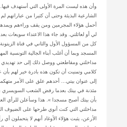
وأن هذه ليست المرة الأولى التي أستهدف فيها. ه
الشارعية البذيئة وحتى أن كثيرا من عباراتهم لم 
أحمل هؤلاء المجرمين ومن يقف وراءهم ويمدهم 
لي أو لعائلتي. وقد جاء هذا الاعتداء سويعات ب
كل من المسؤول الأول والثاني في قناة الزيتونة
المسجد وبما أن أغلب أبناء الجالية التونسية ا
مداخلتي ومقاطعتي ووصل ذلك إلى حد تهديدي 
كلامي وتمنيت أن تكون هذه بادرة خير لهم بأن ع
إلى عنوان بيتي… أحدهم علق على الأمر متهكما:
مئذنة في بيتك بعدما رفض الشعب السويسري بنا
بأن بيتك أصبح مسجدا ». هذا وسأعلن للرأي الع
مداخلتي التي كنت أنوي طرحها على الضيوف ال
الأرعن، يثبت هؤلاء الأوغاد أنهم لا يتحملون 