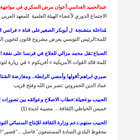
عبدالحميد العداسي:أعوان مرض السكري في مواجهة
الاجتماع الدوري لأعضاء الهيئة العلمية للمعهد العربي
مُداخلة متشنجة ل أبوبكر الصغيرعلى قناة « فرانس 24 »: لماذا تشدد تونس الرقابة على الإنترنت؟
كلمة:الرئيس التونسي يعرض مشروع قانون لتخوين ال
الصباح:نقل محمد مزالي للعلاج في فرنسا على نفقة ال
كلمة:قائد القوات الأمريكية « أفريكوم » في زيارة لتو
صبري ابراهم:أقولها وأمضي الرابطة.. ومعارضة الشت
عماد الدين الحمروني :نصر من الله وفتح قريب
الحبيب بوعجيلة:خطاب الاصلاح وعوائقه بين تصورات 
خميس الخياطي:الثقافة… مصيبة لذيذة (1)
الحبيب ستهم:دعم وزارة الثقافة للإنتاج السنمائي الت
محفوظ البلدي:السادة المستمعون٬ فاصل…”قصير“!!! ثم نعود بعده….للوطن