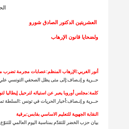
الح
العشريتين الدكتور الصادق
شورو
ولضحايا
قانون الإرهاب
أنور الغربي:الإرهاب المنظم:عصابات مجرمة تضرب م
حــرية و إنـصاف:إلى متى يظل الصحفي التونسي علي
كلمة:مجلس أوروبا يعبر عن استيائه لترحيل إيطاليا لت
حــرية و إنـصاف:أخبار الحريات في تونس :السلطة تمنع الرابط
النقابة الجهوية للتعليم الاساسي بقابس:برقية
بيان حزب الخضر للتقدّم بمناسبة اليوم العالمي للتنوّع