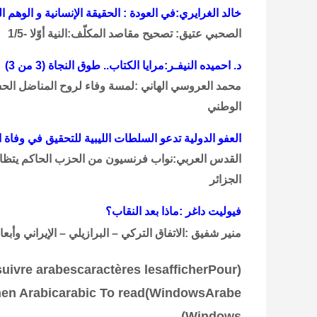
خالد الغرايري:في العودة : الحقيقة الإنسانية و الوهم 
الصحبي عتيق: تصحيح مقاصد المكلّف:النية أوّلا -1/5
د. احميده النيفـر:مرايا الكتاب.. طوق النجاة (3 من 3)
الوطني
العفو الدولية تدعو السلطات الليبية للتحقيق في وفا
القدس العربي:نواب فرنسيون من الحزب الحاكم يتظاه
الجزائر
فيوليت داغر :ماذا بعد النقاب؟
منير شفيق :الاتفاق التركي – البرازيلي – الإيراني وأبعا
suivre
arabes
caractères
les
afficher
Pour
(
hen Arabic
arabic
To read
)
Windows
Arabe
)
Windows