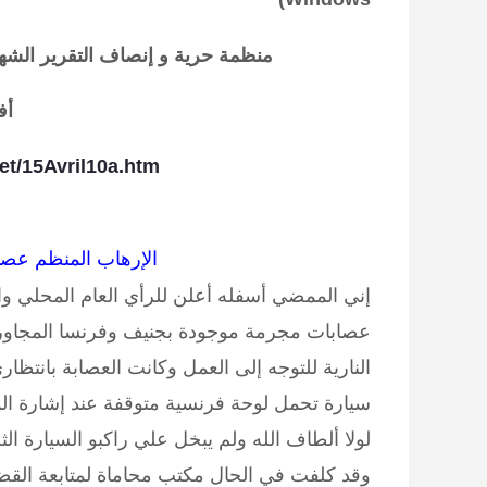
منظمة حرية و إنصاف
التقرير الش
أفر
et/15Avril10a.htm
الإرهاب المنظم عص
إني الممضي أسفله أعلن للرأي العام المحلي وا
سيارة تحمل لوحة فرنسية متوقفة عند إشارة ا
لولا ألطاف الله ولم يبخل علي راكبو السيارة ال
وقد كلفت في الحال مكتب محاماة لمتابعة القض