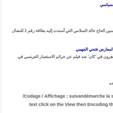
السياسي
محمد العروسي الهاني :لمسة وفاء لروح المناضل الحسين الحاج خالد السلامي التي أسندت إليه بطاقة رقم 1 للنضال
ة المعارض فتحي الجهمي
رون في ‘كان’ ضد فيلم عن جرائم الاستعمار الفرنسي في
ده
/
Codage
/
Affichage
:
suivan
démarche
la
text click on the View then Encoding t