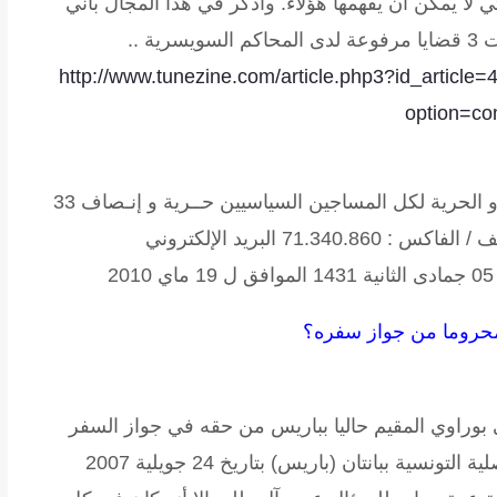
ي لا يمكن أن يفهمها هؤلاء. وأذكر في هذا المجال بأني
 ..
http://www.tunezine.com/article.php3?id_article=
option=co
 الحرية لكل المساجين السياسيين
حــرية و إنـصاف
33
نهج المختار عطية 1001 تونس الهاتف / الفاكس : 71.340.860 البريد الإلكتروني
حروما من جواز سفره؟
وراوي المقيم حاليا بباريس من حقه في جواز السفر
رغم تقديمه لطلب لتجديد جواز سفره لدى القنصلية التونسية ببانتان (باريس) بتاريخ 24 جويلية 2007