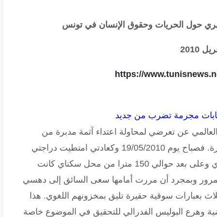
هري
حول الحريات وحقوق الإنسان في تونس
يل 2010
https://www.tunisnews.n
ابات مجرمة تضرب من جديد
لعالمي عن تعرضي لمحاولة اعتداء آثمة مدبرة من
عصابات مجرمة موجودة بجنيف وفرنسا المجاورة. فصباح يوم 19/05/2010 وكعادتي امتطيت دراجتي
النارية للتوجه إلى العمل وكانت العصابة بانتظاري وعلى بعد حوالي 150 مترا من محل سكناي كانت
لمرور وبمجرد أن مررت أمامها سعى السائق إلى دهسي
ثلاث بعبارات سوقية حقيرة تليق بمخزونهم اللغوي. هذا
ية وهرع البوليس الفدرالي للتحقيق في الموضوع خاصة