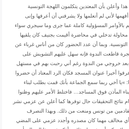
ذا وأعلن بأن المعتدين يتكلمون اللهجة التونسية
أفهمها لأني لم أتعلمها ولا يشرفني أن أعرفها وإنى
بالأوامر المسؤولية كاملة عما جرى وما سيجري سواء
عد محاولة تدخلي في محاضرة أقيمت بجنيف كان يلقيها
 التونسية. وبما أن عدد الحضور كان من أناس غرباء عن
لمهجرة قاطعت الندوة فإنه سهل عليهم التشويش على
بعد خروجي من الندوة رغم أني رحبت بهم في مستهل
رفوا أخيرا عنوان المسجد فكان الرد المعتاد أن حضروا
 »يا أخي ربما سمع الجماعة بأنك قمت بطلب لبناء
ء المآذن فوق المساجد… فاختلط الأمر عليهم وظنوا
ام نتائج التحقيقات حال توفرها كما أعلن عن عزمي نشر
قادمين من تونس ومنعت من ذلك. وبهذا التصرف
أي رأي مخالف مهما كان مصدره وأجدد عزمي على المضي