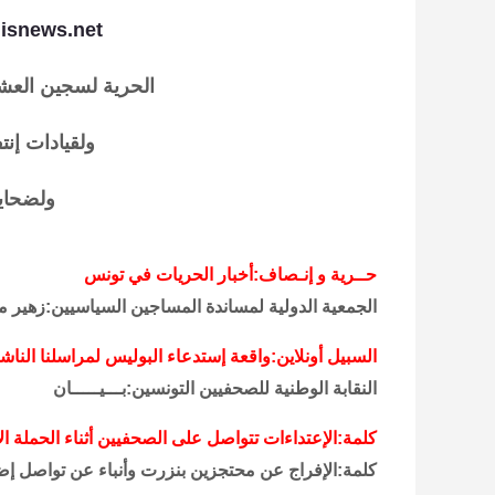
isnews.net
الحرية لسجين العشر
ولقيادات إن
ولضحايا
حــرية و إنـصاف:أخبار الحريات في تونس
الجمعية الدولية لمساندة المساجين السياسيين:زهير 
السبيل أونلاين:واقعة إستدعاء البوليس لمراسلنا الن
النقابة الوطنية للصحفيين التونسين:بـــيـــــان
كلمة:الإعتداءات تتواصل على الصحفيين أثناء الحملة الا
كلمة:الإفراج عن محتجزين بنزرت وأنباء عن تواصل إ