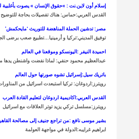
إسلام أون لاين.نت : »حقوق الإنسان » يصوت بأغلبية 
القدس العربي:حماس: هناك تفصيلات بحاجة للتوضيح في
مصر: تدشين الحملة المناهضة للتوريث ‘مايحكمش’
توفيق المديني:تركيا و أرمينيا…تطبيع صعب برضى الج
احميدة النيفر :اليونسكو وموقعنا في العالم
عبدالعظيم محمود حنفي: لماذا نفضت واشنطن يدها م
باتريك سيل:إسرائيل تشوه صورتها حول العالم
رويترز:اردوغان: تركيا استبعدت اسرائيل من المناور
القدس العربي:اكاديمية اردوغان لتعليم القادة العرب
رويترز:مسلسل تركي يزيد توتر العلاقات مع اسرائيل
بشير موسى نافع :من تراجع جنيف إلى مصالحة القاهر
ابراهيم غرايبه:الدولة في مواجهة العولمة