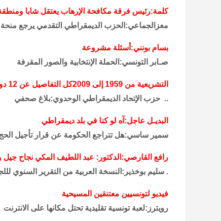
كلمة:رئيس فرقة مكافحة الإرهاب يعتقل شابا ومنطقة
معزالجماعي:الحزب الديمقراطي التقدمي يرجع منحة الح
بسام بونني:أسئلة مشروعة
صـابر التونسي:الحملة الإنتخابية والصور المقرفة
التشريعية من 1959 إلى 2009كل التفاصيل عن 12 دورة انتخابية
.. حزب الإتحاد الديمقراطي الوحدوي:بلاغ صحفي
البديـل عاجل:آه لو كنا في بلد ديمقراطي
سمير ساسي:هل تتراجع الحكومة عن قرار تأجيل الحج
رافع القارصي:الدكتور: عبد اللطيف المكي نجاح جيل 
. سليم بوخذير:النسخة العربية من التقرير السنوي لللج
فيديو لتونسيين معتنقين المسيحية
رويترز:لعبة تونسية تقليدية تحتل مكانها على الانترنت