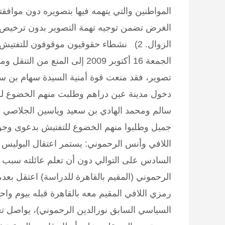
المواطنين والتي يتهمه فيها بتصويره دون موافقت
الغرض تضمن توجيه تهمة التصوير بدون ترخيص م
الزوال.
2) نشطاء حقوقيون موقوفون للتفتيش وممنوعون من التنقل:
الجمعة 16 أكتوبر 2009 إلى الم
تصوير، فقد منعت قوة أمنية السيدة سهام بن س
دخول مدينة عين دراهم وطلبت منهم الخضوع للت
سالم ومحمد الهادي بن سعيد وياسين الجلاصي
جميل وطلبوا منهم الخضوع للتفتيش بدعوى وجود
اللافي وأنس الرحموني:
يستمر اعتقال البوليس 
السادس على التوالي دون أن تعلم عائلته سبب و
الرحموني (المقيم بالقاهرة للدراسة) اعتقل بعد
رمزي اللافي المقيم معه بالقاهرة قبله بيوم وا
السياسي السابق نورالدين الرحموني)، يواصل تع