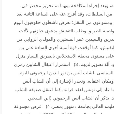
ه، وبعد إجراء المكافحة بينهما تم تحرير محضر في
ن السلطات، وقد أفرج عنه على الساعة الثانية بعد
تعرض ناشطون حقوقيون اليوم
نع من التنقل ومواصلة الطريق وطلب التفتيش بدعوى حيازتهم لآلات
درين والسيدين عمر المستيري والمولدي الزوابي من
فتيش، كما أوقفت قوة أمنية أخرى السادة علي بن
 على مستوى محطة الاستخلاص بالطريق السيار منزل
 آلة تصوير لديهم.
3) استمرار اعتقال الشابين رمزي
السياسي للشاب أنس بن نور الدين الرحموني لليوم
مكان اعتقاله. وتجدر الإشارة إلى أن الشاب أنس
ما عاد إلى تونس لعقد قرانه، كما اعتقل صديقه الشاب
حد. يذكر أن الشاب أنس الرحموني (ابن السجين
ليمه العالي بجامعة دمنهور بمصر.
4) عرض مجموعة