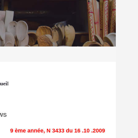
uei
l
WS
9 ème année, N 3433 du 16 .10 .2009