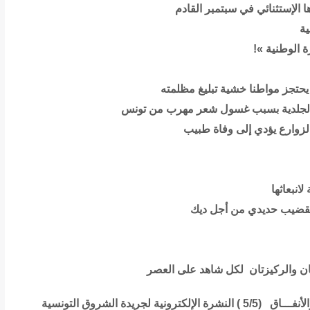
ا الإستثنائي في سبتمبر القادم
ية
ة الوطنية »!
 يحتجز مواطنا خشية تبليغ مظلمته
ض الجلدية بسبب غسول شعر مهرب من تونس
لزوارع يؤدي إلى وفاة طبيب
انبعاثها
بقضيب حديدي من أجل ديك
تان والركيزتان لكل شاهد على العصر
ـــاق (5/5 )
النشرة الإلكترونية لجريدة الشروق التونسية