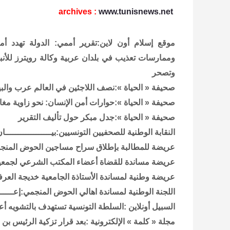
archives
:
www.tunisnews.net
موقع إسلام أون لاين:تقرير أممي: الدولة تهدد أ
وممارسات تعذيب في بلدان عربية
وكالة رويترز للأنب
وتصحر
صحيفة « الحياة »:نصف اللاجئين في العالم عرب والبيئ
صحيفة « الحياة »:حوارات أمن الإنسان: نحو زاوية مغاير
صحيفة « الحياة »:جدل مبكر حول تأليف التقرير
النقابة الوطنية للصحفيين التونسيين:بيــــــــــــــــــ
عريضة للمطالبة بإطلاق سراح مساجين الحوض المن
عريضة مساندة للقضاة أعضاء المكتب الشرعي لجمعية 
عريضة وطنية لمساندة الأستاذة الجامعية خديجة العر
اللجنة الوطنية لمساندة اهالي الحوض المنجمي:إعـــــــــــ
السبيل أونلاين :السلطة التونسية تستهدف بالتشويه أ
مجلة « كلمة » الإلكترونية :بعد قرار تزكية الرئيس بن