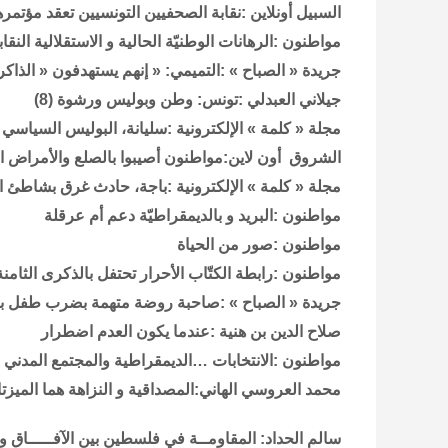
السبيل أونلاين :نقابة الصحفيين التونسيين تعقد مؤتمره
مواطنون :الرهانات الوطنيّة الحالية و الاستقلالية النقاب
جريدة « الصباح » :التميمي: « إنهم يستهدفون « الذاكر
جيلاني العبدلي :تونس: وطن وبوليس ورشوة (8)
مجلة « كلمة » الإلكترونية :سليانة، البوليس السياسي
الشروق أون لاين:مواطنون أصيبوا بالصلع والأمرا
مجلة « كلمة » الإلكترونية :باجة، حادث غرق بشاطئ ا
مواطنون :البريد و بالديمقراطيّة دعم أم عرقلة
مواطنون :صور من الحياة
مواطنون :رابطة الكتّاب الأحرار تحتفل بالذكرى الثامنة ل
جريدة « الصباح » :صاحبة روضة متهمة بضرب طفل 
صلاح الدين بن هنية :عندما يكون العدم اضطرار
مواطنون :الانتخابات …الديمقراطية والمجتمع المدني
محمد العروسي الهاني:المصداقية و النزاهة هما الميز
سالم الحداد: المقاومــة في فلسطين بين الآفـــــاق والأنف