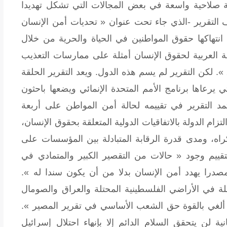
لة صلاحية واسعة في بعض المجالات التي تشكل تهديدا
التقرير -الذي جاء تحت عنوان « تحديات أمن الإنسان
 انتهاكها حقوق المواطنين في الحياة والحرية من خلال
مة العربية لحقوق الإنسان أمثلة على ممارسات التعذيب
في ثماني دول عربية بين العامين 2006 و2008 ». لكن التقرير لم يسم هذه الدول. ويعد التقرير الحلقة
 يرعاها برنامج الأمم المتحدة الإنمائي ويضعها باحثون
 التقرير في تقييمه لحالة أمن المواطن على أربعة
زام الدولة بالاتفاقيات الدولية المتعلقة بحقوق الإنسان،
إكراه، ومدى قدرة الرقابة المتبادلة بين المؤسسات على
ييم وجود « حالات من التقصير الكبير والمتمادي في
صدرا يهدد أمن الإنسان بدلا من أن يكون سندا له ».
لة في الأراضي الفلسطينية المحتلة والعراق والصومال
« ألغي بالقوة حق الشعب الأساسي في تقرير المصير ».
ية لن يتحقق السلام الدائم إلا بإنهاء احتلال إسرائيل