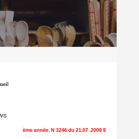
uei
l
WS
9 ème année, N 3246 du 21.07 .2009