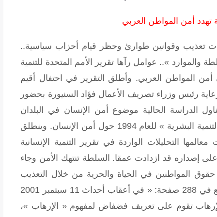
ة تهدد أمن المواطن العربي
ات تعذيب وقوانين طوارئ وحظر قيام أحزاب سياسية..
والموارد ».. عوامل رآها تقرير الأمم المتحدة للتنمية
200 تشكل خطرا على أمن المواطن العربي. وأطلق التقرير في احتفال أقيم
القصر الحكومي برعاية رئيس وزراء تصريف الأعمال فؤاد السنيورة بحضور
ول الدراسة الحالية موضوع أمن الإنسان في البلدان
العربية انطلاقا من الإطار الذي وضعه « تقرير التنمية البشرية » للعام 1994 حول أمن الإنسان. وينطلق
المها التحليلات الواردة في تقرير التنمية الإنسانية
على إصداره قد ازدادت عمقا. السلطة تنتهك الأمن وجاء
 حقوق المواطنين في الحياة والحرية من خلال التعذيب
والاحتجاز غير القانوني ». وقال التقرير الذي وقع في 288 صفحة: « في أعقاب أحداث 11 سبتمبر 2001
الإرهاب تقوم على تعريف فضفاض لمفهوم « الإرهاب »،