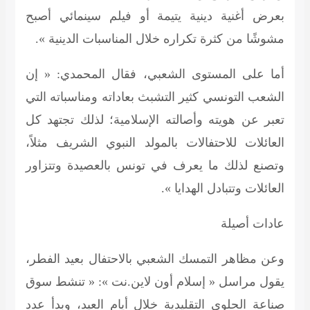
بعرض أغنية دينية يتيمة أو فيلم سينمائي أصبح
مشوشًا من كثرة تكراره خلال المناسبات الدينية ».
أما على المستوى الشعبي، فقال المحمدي: « إن
الشعب التونسي كثير التشبث بعاداته ومناسباته التي
تعبر عن هويته وأصالته الإسلامية؛ لذلك تجتهد كل
العائلات للاحتفالات بالمولد النبوي الشريف مثلاً،
وتصنع لذلك ما يعرف في تونس بالعصيدة وتتزاور
العائلات وتتبادل الهدايا ».
عادات أصيلة
وعن مظاهر التمسك الشعبي بالاحتفال بعيد الفطر،
يقول مراسل « إسلام أون لاين.نت »: « تنشط سوق
صناعة الحلوى التقليدية خلال أيام العيد، وبدأ عدد