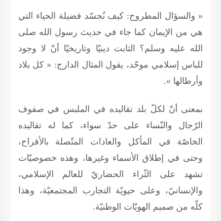
« والسؤال المطروح: كيف نُجسّد فضيلة الحياء التي
هي من الإيمان كما جاء في حديث رسول الله صلى
الله عليه وسلم؟ الثابت دينيّا وتاريخيّا أنّ لا وجود
للباس إسلامي موحّد، يقول المثال الدارج: « كل بلاد
وأرطالها ».
بمعنى أنّ لكلّ بلد تقاليده في الملبس في صفوف
الرّجال والنّساء على حدّ سواء، كما له تقاليده
الخاصّة في المأكل والعادات المتّصلة بالأفراح،
وحتى في إطلاق الأسماء وغيرها، وهذه خصوصيّات
تشهد على الثّراء الحضاريّ للعالم الإسلامي،
والإنسانيّ، وعلى حيويّة التجارب المجتمعيّة، وهذا
كلّه من صميم الهويّات الوطنيّة.