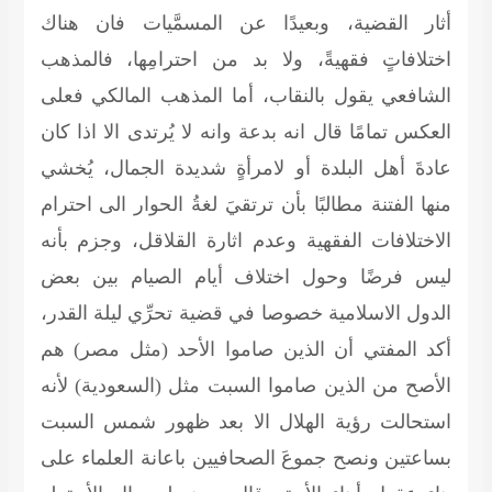
أثار القضية، وبعيدًا عن المسمَّيات فان هناك
اختلافاتٍ فقهيةً، ولا بد من احترامِها، فالمذهب
الشافعي يقول بالنقاب، أما المذهب المالكي فعلى
العكس تمامًا قال انه بدعة وانه لا يُرتدى الا اذا كان
عادةَ أهل البلدة أو لامرأةٍ شديدة الجمال، يُخشي
منها الفتنة مطالبًا بأن ترتقيَ لغةُ الحوار الى احترام
الاختلافات الفقهية وعدم اثارة القلاقل، وجزم بأنه
ليس فرضًا وحول اختلاف أيام الصيام بين بعض
الدول الاسلامية خصوصا في قضية تحرِّي ليلة القدر،
أكد المفتي أن الذين صاموا الأحد (مثل مصر) هم
الأصح من الذين صاموا السبت مثل (السعودية) لأنه
استحالت رؤية الهلال الا بعد ظهور شمس السبت
بساعتين ونصح جموعَ الصحافيين باعانة العلماء على