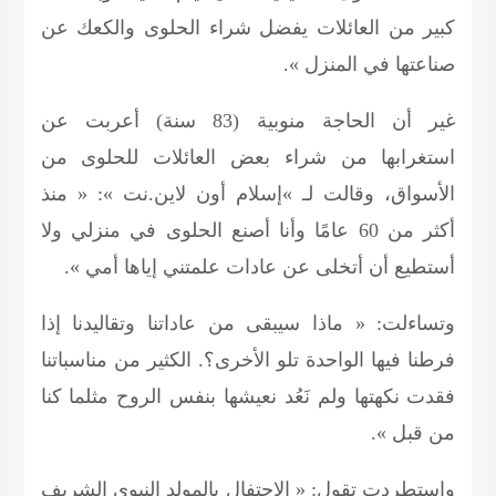
كبير من العائلات يفضل شراء الحلوى والكعك عن
صناعتها في المنزل ».
غير أن الحاجة منوبية (83 سنة) أعربت عن
استغرابها من شراء بعض العائلات للحلوى من
الأسواق، وقالت لـ »إسلام أون لاين.نت »: « منذ
أكثر من 60 عامًا وأنا أصنع الحلوى في منزلي ولا
أستطيع أن أتخلى عن عادات علمتني إياها أمي ».
وتساءلت: « ماذا سيبقى من عاداتنا وتقاليدنا إذا
فرطنا فيها الواحدة تلو الأخرى؟. الكثير من مناسباتنا
فقدت نكهتها ولم نَعُد نعيشها بنفس الروح مثلما كنا
من قبل ».
واستطردت تقول: « الاحتفال بالمولد النبوي الشريف