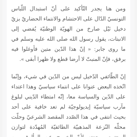
ومن هنا يجدر التّأكيد على أنّ استبدال اللّباس
التونسيّ الدّال على الاحتشام والانتماء الحضاريّ بزيّ
دخيل نَيْل صارخ من الهويّة الوطنيّة يُفضي إلى
الانبتات، يقول رسول الله صلى الله عليه وسلم في
ما روى جابر: « إنّ هذا الدّين متين فأوغلوا فيه
برفق، فإنّ المنبتّ لا أرضا قطع ولا ظهرا أبقى ».
إنّ الطّائفي الدّخيل ليس من الدّين في شيء، وإنّما
اتّخذه البعض عنوانا على انتماء سياسيّ وهذا اعتداء
على الدّين والسياسة معا، إنّّه امتطاء الدّيني لبلوغ
مآرب سياسيّة إيديولوجيّة لم تعد خافية على أحد
بحيث انتفى في هذا الصّدد المقصد الشرعيّ وحلّت
محلّه النّزعة المذهبيّة الطائفيّة المُهدّدة لتوازن