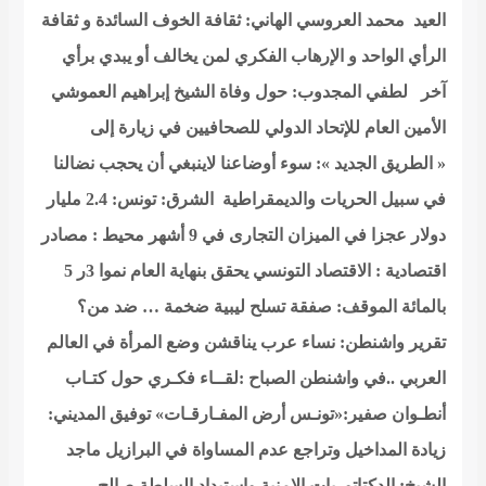
العيد
محمد العروسي الهاني: ثقافة الخوف السائدة و ثقافة
الرأي الواحد و الإرهاب الفكري لمن يخالف أو يبدي برأي
آخر
لطفي المجدوب: حول وفاة الشيخ إبراهيم العموشي
الأمين العام للإتحاد الدولي للصحافيين في زيارة إلى
« الطريق الجديد »: سوء أوضاعنا لاينبغي أن يحجب نضالنا
في سبيل الحريات والديمقراطية
الشرق: تونس: 2.4 مليار
دولار عجزا في الميزان التجارى في 9 أشهر
محيط : مصادر
اقتصادية : الاقتصاد التونسي يحقق بنهاية العام نموا 3ر 5
بالمائة
الموقف: صفقة تسلح ليبية ضخمة … ضد من؟
تقرير واشنطن: نساء عرب يناقشن وضع المرأة في العالم
العربي ..في واشنطن
الصباح :لقــاء فكـري حول كتـاب
أنطـوان صفير:«تونـس أرض المفـارقـات»
توفيق المديني:
زيادة المداخيل وتراجع عدم المساواة في البرازيل
ماجد
الشيخ: الدكتاتوريات الامنية واستبداد السلطة
صالح