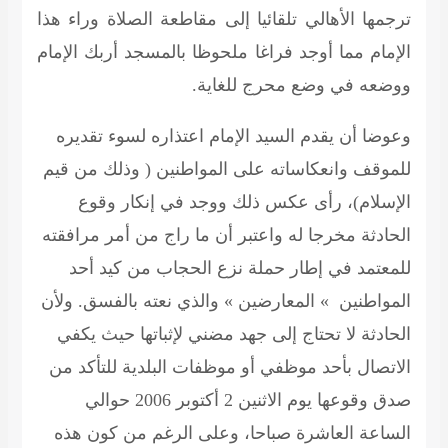
ترجمها الأهالي تلقائيا إلى مقاطعة الصلاة وراء هذا
الإمام مما أوجد فراغا ملحوظا بالمسجد أربك الإمام
ووضعه في وضع محرج للغاية.
وعوضا أن يقدم السيد الإمام اعتذاره لسوء تقديره
للموقف وانعكاساته على المواطنين ( وذلك من قيم
الإسلام)، رأى عكس ذلك ووجد في إنكار وقوع
الحادثة مخرجا له واعتبر أن ما راج من أمر مرافقته
للمعتمد في إطار حملة نزع الحجاب من كيد أحد
المواطنين » المعارضين » والذي نعته بالفسق. ولأن
الحادثة لا تحتاج إلى جهد مضني لإثباتها حيث يكفي
الاتصال بأحد موظفي أو موظفات البلدية للتأكد من
صدق وقوعها يوم الاثنين 2 أكتوبر 2006 حوالي
الساعة العاشرة صباحا، وعلى الرغم من كون هذه