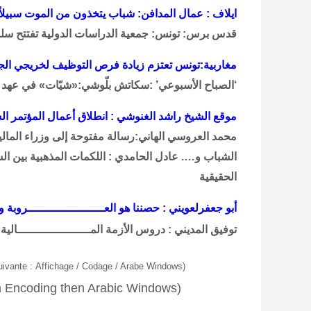
ايلاف : عمال المدافن: شباب يتخذون من الموت سبيلاً 
قدس برس: تونس: جمعية الدراسات الدولية تفتتح سلس
مغاربية:تونس تعتزم زيادة فرص التوظيف لخريجي ال
‘الصباح الأسبوعي’ :سكاتش بلّوشي:«شيّات» في عهد ا
موقع الشيخ راشد الغنوشي : انطلاق أعمال المؤتمر 
محمد العروسي الهاني:رسالة مفتوحة إلى وزراء المالي
الشباب و…. عادل الحامدي : اللكمات المذهبية بين ال
الحقيقية
أبو جعفرلعويني : حصننا هو العــــــــــــــــــــــروبة و
توفيق المديني : دروس الأزمة المـــــــــــــــــــــالية 
uivante
:
Affichage / Codage / Arabe Windows
(
hen Encoding then Arabic Windows)