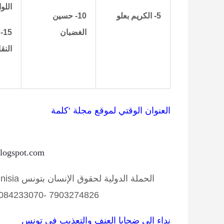
اللو
5- الكريم بعلو
10- حسين
الغضبان
15
النق
العنوان الوقتي لموقع مجلة ‘كلمة
blogspot.com
الحملة الدولية لحقوق الإنسان بتونس International Campaign for Human Rights in Tunisia
 2084233070- 7903274826
نداء الى ضحايا العنف والتعذيب في تونس