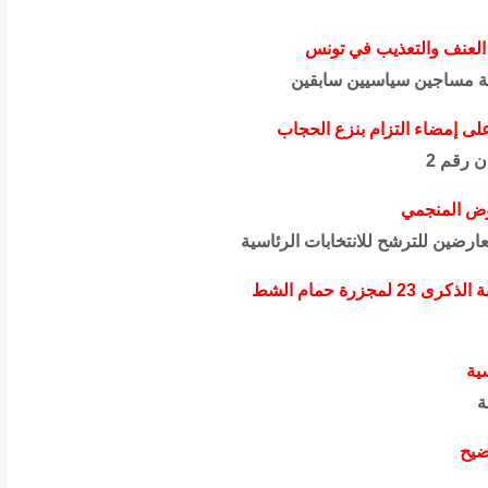
ا العنف والتعذيب في تونس
قة مساجين سياسيين سابقين
لى إمضاء التزام بنزع الحجاب
ن رقم 2
وض المنجمي
رضين للترشح للانتخابات الرئاسية
زرة حمام الشط
ية
ة
ضيح