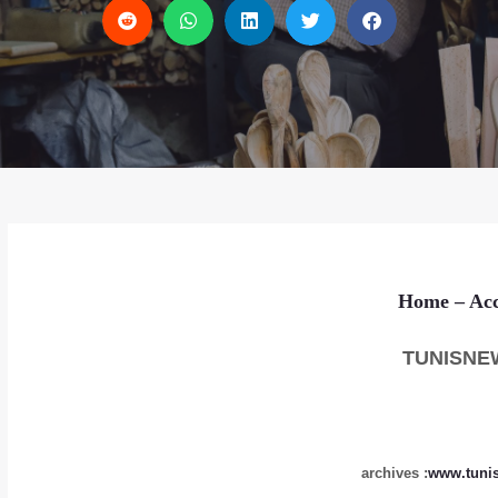
Home
– Acc
TUNISNE
archives
:
www.tuni