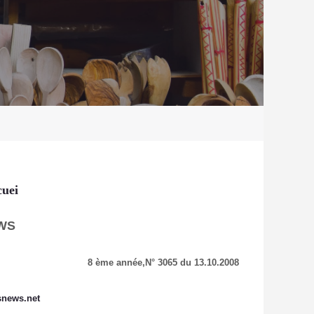
uei
WS
8 ème année,
N° 3065 du 13.10.2008
snews.net