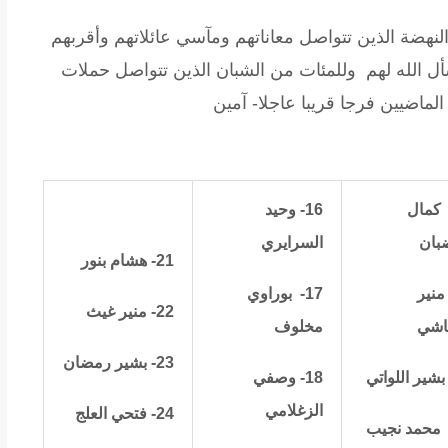
نهضة الذين تتواصل معاناتهم ومآسي عائلاتهم وأقربهم
أل الله لهم وللمئات من الشبان الذين تتواصل حملات
 الماضيين فرجا قريبا عاجلا- آمين
كمال
16- وحيد
بان
السرايري
21- هشام بنور
- منير
17-
بوراوي
22- منير غيث
اشي
مخلوف
23- بشير رمضان
18- وصفي
الزغلامي
24- فتحي العلج
محمد نجيب