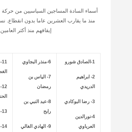
أسماء السادة المساجين السياسيين من حركة ال
منذ ما يقارب العشرين عاما بدون انقطاع. نس
إيقافهم منذ أكثر العامين
1-
الصادق شورو
6-
منذر البجاوي
11-
الغض
2- ابراهيم
7- الياس بن
الدريدي
رمضان
12
الحن
3- رضا البوكادي
8-
عبد النبي بن
رابح
13- بشير اللواتي
4-نورالدين
العرباوي
9- الهادي الغالي
14-