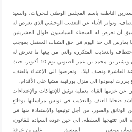
سدرين الناطقة باسم المجلس الوطني للحريات، والسيد
ف، وتواتر الأنباء عن التعذيب الوحشي الذي تعرض له
بق أن تعرض له السجناء السياسيون طوال العشريتين
ما يمارس الى حد اليوم في حق الشباب المعتقل بموجب
ختطاف والتعذيب المتكررة والتي من بينها ما تعرض له
السادة محمد بن محمود دمدوم ومعز العموشي وبشير بن محمد بن عمر الطبوبي يوم 10 أكتوبر، حيث
 العاشرة ونصف ليلا، وتعرضوا الى الإعتداء بالعنف،
 بنزرت ليعودوا الى منزل بورقيبة مشيا على الأقدام.
 عن عزمها القيام بعملية توثيق للإنتهاكات والإعتداءات
شد ضحايا العنف والتعذيب في تونس مراسلتها بوقائع
ن الوثائق والصور، من أجل توثيقها والإستفادة منها في
ة التي تنتهجها السلطة، الى حين عودة السيادة للقانون،
قوق الإنسان بتونس المنسق علي بن عرفة