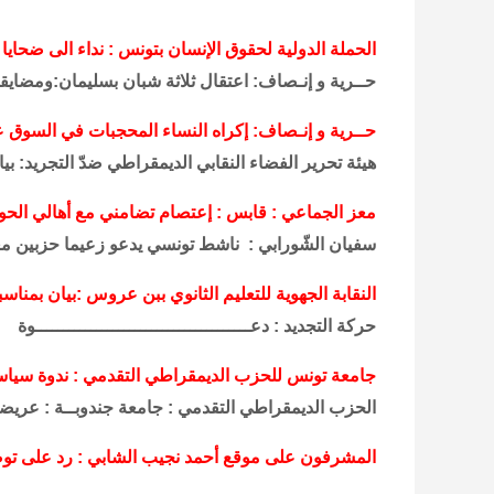
الحملة الدولية لحقوق الإنسان بتونس : نداء الى ضحاي
حــرية و إنـصاف: اعتقال ثلاثة شبان بسليمان:ومضاي
حــرية و إنـصاف: إكراه النساء المحجبات في السوق ع
هيئة تحرير الفضاء النقابي الديمقراطي ضدّ التجريد: بيا
معز الجماعي : قابس : إعتصام تضامني مع أهالي الح
سفيان الشّورابي : ناشط تونسي يدعو زعيما حزبين معا
النقابة الجهوية للتعليم الثانوي ببن عروس :بيان بمناسبة الذكرى 23 لمج
حركة التجديد : دعـــــــــــــــــــــــــــــــــــــــوة
جامعة تونس للحزب الديمقراطي التقدمي : ندوة سياس
الحزب الديمقراطي التقدمي : جامعة جندوبــة : عريض
المشرفون على موقع أحمد نجيب الشابي : رد على تو