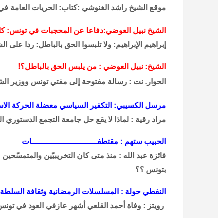
موقع الشيخ راشد الغنوشي :كتاب: الحريات العامة في ا
الشيخ نبيل العوضي:دفاعا عن المحجبات في تونس: كل
إبراهيم الإبراهيم: ولا تلبسوا الحق بالباطل: ردا على 
الشيخ: نبيل العوضي : من يلبس الحق بالباطل؟!
الحوار. نت : رسالة مفتوحة إلى مفتي تونس ووزير الشؤ
مرسل الكسيبي: التكفير السياسي معضلة الحركة الاسل
مراد رقية : لماذا لا يقع حل جامعة التجمع الدستوري
الحبيب ستهم : مقتطفـــــــــــــــــــــــــــات
فائزة عبد الله : منذ متى كان التخريبيّين والمتمسّحي
بتونس ؟؟
النفطي حولة : المسلسلات الرمضانية وثقافة السلطة
رويتز : وفاة أحمد القلعي أشهر عازفي العود في تونس