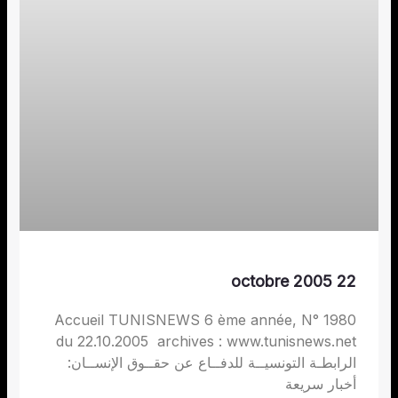
22 octobre 2005
Accueil TUNISNEWS 6 ème année, N° 1980
du 22.10.2005 archives : www.tunisnews.net
الرابطـة التونسيــة للدفــاع عن حقــوق الإنســان:
أخبار سريعة